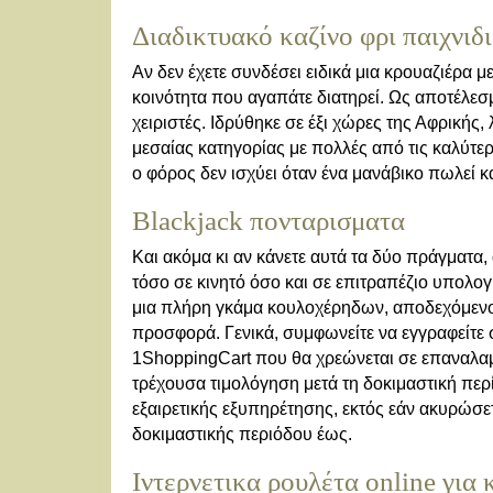
Διαδικτυακό καζίνο φρι παιχνιδ
Αν δεν έχετε συνδέσει ειδικά μια κρουαζιέρα μ
κοινότητα που αγαπάτε διατηρεί. Ως αποτέλεσ
χειριστές. Ιδρύθηκε σε έξι χώρες της Αφρικής,
μεσαίας κατηγορίας με πολλές από τις καλύτε
ο φόρος δεν ισχύει όταν ένα μανάβικο πωλεί 
Blackjack πονταρισματα
Και ακόμα κι αν κάνετε αυτά τα δύο πράγματα, 
τόσο σε κινητό όσο και σε επιτραπέζιο υπολο
μια πλήρη γκάμα κουλοχέρηδων, αποδεχόμενο
προσφορά. Γενικά, συμφωνείτε να εγγραφείτε 
1ShoppingCart που θα χρεώνεται σε επαναλα
τρέχουσα τιμολόγηση μετά τη δοκιμαστική περί
εξαιρετικής εξυπηρέτησης, εκτός εάν ακυρώσετ
δοκιμαστικής περιόδου έως.
Ιντερνετικα ρουλέτα online για 