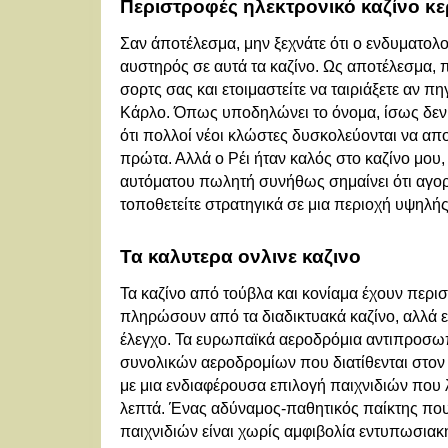
Περιστροφές ηλεκτρονικό καζίνο κ
Σαν άποτέλεσμα, μην ξεχνάτε ότι ο ενδυματολο
αυστηρός σε αυτά τα καζίνο. Ως αποτέλεσμα, π
σορτς σας και ετοιμαστείτε να ταιριάξετε αν πη
Κάρλο. Όπως υποδηλώνει το όνομα, ίσως δεν
ότι πολλοί νέοι κλώστες δυσκολεύονται να απ
πρώτα. Αλλά ο Ρέι ήταν καλός στο καζίνο μου,
αυτόματου πωλητή συνήθως σημαίνει ότι αγορ
τοποθετείτε στρατηγικά σε μια περιοχή υψηλή
Τα καλυτερα ονλινε καζινο
Τα καζίνο από τούβλα και κονίαμα έχουν περισ
πληρώσουν από τα διαδικτυακά καζίνο, αλλά εί
έλεγχο. Τα ευρωπαϊκά αεροδρόμια αντιπροσω
συνολικών αεροδρομίων που διατίθενται στον 
με μια ενδιαφέρουσα επιλογή παιχνιδιών που
λεπτά. Ένας αδύναμος-παθητικός παίκτης που
παιχνιδιών είναι χωρίς αμφιβολία εντυπωσιακ