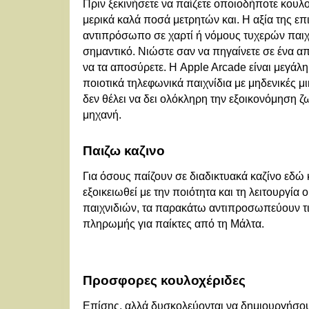
Πριν ξεκινήσετε να παίζετε οποιοδήποτε κουλο
μερικά καλά ποσά μετρητών και. Η αξία της επ
αντιπρόσωπο σε χαρτί ή νόμους τυχερών παιχ
σημαντικό. Νιώστε σαν να πηγαίνετε σε ένα απ
να τα αποσύρετε. Η Apple Arcade είναι μεγάλη
ποιοτικά τηλεφωνικά παιχνίδια με μηδενικές μ
δεν θέλει να δει ολόκληρη την εξοικονόμηση ζ
μηχανή.
Παιζω καζινο
Για όσους παίζουν σε διαδικτυακά καζίνο εδώ 
εξοικειωθεί με την ποιότητα και τη λειτουργί
παιχνιδιών, τα παρακάτω αντιπροσωπεύουν τ
πληρωμής για παίκτες από τη Μάλτα.
Προσφορες κουλοχέριδες
Επίσης, αλλά δυσκολεύονται να δημιουργήσου