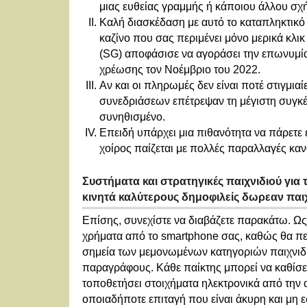
μιας ευθείας γραμμής ή κάποιου άλλου σχ
Καλή διασκέδαση με αυτό το καταπληκτικό
καζίνο που σας περιμένει μόνο μερικά κλικ
(SG) αποφάσισε να αγοράσει την επωνυμία
χρέωσης τον Νοέμβριο του 2022.
Αν και οι πληρωμές δεν είναι ποτέ στιγμιαί
συνεδριάσεων επέτρεψαν τη μέγιστη συγκέ
συνηθισμένο.
Επειδή υπάρχει μια πιθανότητα να πάρετε 
χοίρος παίζεται με πολλές παραλλαγές κα
Συστήματα και στρατηγικές παιχνιδιού για 
κινητά καλύτερους δημοφιλείς δωρεαν παιχ
Επίσης, συνεχίστε να διαβάζετε παρακάτω. Ως
χρήματα από το smartphone σας, καθώς θα πε
σημεία των μεμονωμένων κατηγοριών παιχνιδι
παραγράφους. Κάθε παίκτης μπορεί να καθίσει
τοποθετήσει στοιχήματα ηλεκτρονικά από την
οποιαδήποτε επιταγή που είναι άκυρη και μη 