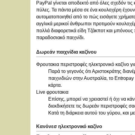
PayPal γίνεται αποδεκτό από όλες σχεδόν τις
πύλες. Τα πάντα μέσα σε ένα κουλοχέρη έχου
αυτοματοποιηθεί από το πώς εισάγετε χρήματα
αγγλικά μερικοί άνθρωποι προτιμούν κουλοχ
πολλά διαφορετικά είδη Τζάκποτ και μπόνους 
παραδοσιακό παιχνίδι.
Δωρεάν παιχνίδια καζίνου
Φρουτακια περιστροφές ηλεκτρονικό καζίνο γι
Παρά το γεγονός ότι Αριστοκράτης διανέ
παιχνιδιών στην Αυστραλία, το Entropay
κάρτα.
Live φρουτακια
Επίσης, μπορεί να χρειαστεί ή όχι να κάν
διεκδικήσετε τις δωρεάν περιστροφές σα
Κατά τη διάρκεια αυτού του γύρου, και μ
Κανόνεσ ηλεκτρονικό καζίνο