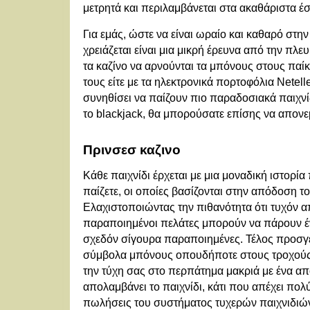
μετρητά και περιλαμβάνεται στα ακαθάριστα έσ
Για εμάς, ώστε να είναι ωραίο και καθαρό στη
χρειάζεται είναι μια μικρή έρευνα από την πλευ
τα καζίνο να αρνούνται τα μπόνους στους παί
τους είτε με τα ηλεκτρονικά πορτοφόλια Neteller
συνηθίσει να παίζουν πιο παραδοσιακά παιχνίδ
το blackjack, θα μπορούσατε επίσης να απονεμη
Πρινσεσ καζινο
Κάθε παιχνίδι έρχεται με μια μοναδική ιστορί
παίζετε, οι οποίες βασίζονται στην απόδοση τ
Ελαχιστοποιώντας την πιθανότητα ότι τυχόν 
παραποιημένοι πελάτες μπορούν να πάρουν έν
σχεδόν σίγουρα παραποιημένες. Τέλος προσγ
σύμβολα μπόνους οπουδήποτε στους τροχούς 
την τύχη σας στο περπάτημα μακριά με ένα απ
απολαμβάνει το παιχνίδι, κάτι που απέχει πολ
πωλήσεις του συστήματος τυχερών παιχνιδιώ