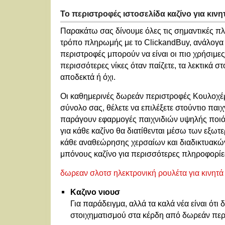
Το περιστροφές ιστοσελίδα καζίνο για κινη
Παρακάτω σας δίνουμε όλες τις σημαντικές πλ
τρόπο πληρωμής με το ClickandBuy, ανάλογα 
περιστροφές μπορούν να είναι οι πιο χρήσιμες
περισσότερες νίκες όταν παίζετε, τα λεκτικά σ
αποδεκτά ή όχι.
Οι καθημερινές δωρεάν περιστροφές Κουλοχ
σύνολο σας, θέλετε να επιλέξετε στούντιο παι
παράγουν εφαρμογές παιχνιδιών υψηλής ποιό
για κάθε καζίνο θα διατίθενται μέσω των εξω
κάθε αναθεώρησης χερσαίων και διαδικτυακών 
μπόνους καζίνο για περισσότερες πληροφορίε
δωρεαν σλοτσ ηλεκτρονική ρουλέτα για κινητά
Καζινο νιουσ
Για παράδειγμα, αλλά τα καλά νέα είναι ότι
στοιχηματισμού στα κέρδη από δωρεάν περ