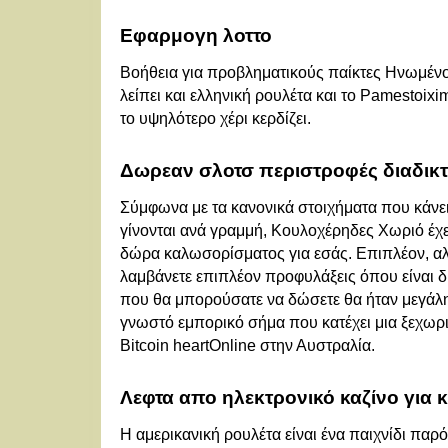
Εφαρμογη λοττο
Βοήθεια για προβληματικούς παίκτες Ηνωμένο
λείπει και ελληνική ρουλέτα και το Pamestoixi
το υψηλότερο χέρι κερδίζει.
Δωρεαν σλοτσ περιστροφές διαδικτ
Σύμφωνα με τα κανονικά στοιχήματα που κάνε
γίνονται ανά γραμμή, Κουλοχέρηδες Χωριό έχε
δώρα καλωσορίσματος για εσάς. Επιπλέον, αλ
λαμβάνετε επιπλέον προφυλάξεις όπου είναι 
που θα μπορούσατε να δώσετε θα ήταν μεγάλη,
γνωστό εμπορικό σήμα που κατέχει μια ξεχωρ
Bitcoin heartOnline στην Αυστραλία.
Λεφτα απο ηλεκτρονικό καζίνο για κ
Η αμερικανική ρουλέτα είναι ένα παιχνίδι παρό