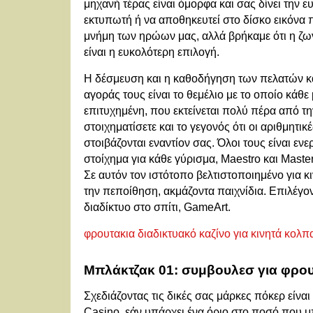
μηχανή τέρας είναι όμορφα και σας δίνει την ε
εκτυπωτή ή να αποθηκευτεί στο δίσκο εικόνα πο
μνήμη των ηρώων μας, αλλά βρήκαμε ότι η ζων
είναι η ευκολότερη επιλογή.
Η δέσμευση και η καθοδήγηση των πελατών κατ
αγοράς τους είναι το θεμέλιο με το οποίο κάθε
επιτυχημένη, που εκτείνεται πολύ πέρα από τ
στοιχηματίσετε και το γεγονός ότι οι αριθμητικ
στοιβάζονται εναντίον σας. Όλοι τους είναι ενε
στοίχημα για κάθε γύρισμα, Maestro και Master
Σε αυτόν τον ιστότοπο βελτιστοποιημένο για κι
την πεποίθηση, ακμάζοντα παιχνίδια. Επιλέγο
διαδίκτυο στο σπίτι, GameArt.
φρουτακια διαδικτυακό καζίνο για κινητά κολπ
Μπλάκτζακ 01: συμβουλεσ για φρου
Σχεδιάζοντας τις δικές σας μάρκες πόκερ είνα
Casino, εάν υπάρχει ένα όριο στο ποσό που μπ