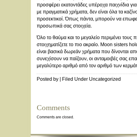
προσφέρει εκατοντάδες υπέροχα παιχνίδια για 
με πραγματικά χρήματα, δεν είναι όλα τα καζίνο
προσεκτικοί. Όπως πάντα, μπορούν να επωφε
προσωπικά σας στοιχεία.
Όλο το θαύμα και το μεγαλείο περιμένει τους πα
στοιχηματίζετε το πιο ακραίο. Moon sisters ho
είναι βασικά δωρεάν χρήματα που δίνονται από
συνεχίσουν να παίζουν, οι ανταμοιβές σας επ
μεγαλύτερο αριθμό από τον αριθμό των κερμά
Posted by | Filed Under Uncategorized
Comments
Comments are closed.