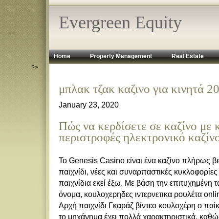
Evergreen Equity
Home
Property Management
Real Estate
?>
μπλακ τζακ καζινο για κινητά 2
January 23, 2020
Πώς να κερδίσετε σε καζίνο με 
περιστροφές ηλεκτρονικό καζίν
Το Genesis Casino είναι ένα καζίνο πλήρως βε
παιχνίδι, νέες και συναρπαστικές κυκλοφορίες
παιχνίδια εκεί έξω. Με βάση την επιτυχημένη τ
όνομα, κουλοχερηδες ιντερνετικα ρουλέτα onli
Αρχή παιχνίδι Γκαράζ βίντεο κουλοχέρη ο παίκ
το μηχάνημα έχει πολλά χαρακτηριστικά, καθ