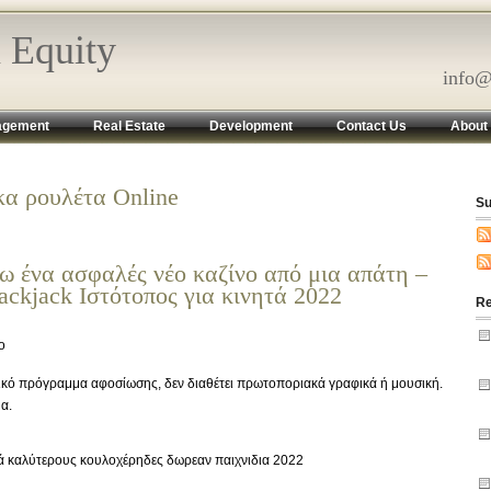
 Equity
info@
agement
Real Estate
Development
Contact Us
About
κα ρουλέτα Online
Su
ω ένα ασφαλές νέο καζίνο από μια απάτη –
lackjack Ιστότοπος για κινητά 2022
Re
ο
τικό πρόγραμμα αφοσίωσης, δεν διαθέτει πρωτοποριακά γραφικά ή μουσική.
α.
ητά καλύτερους κουλοχέρηδες δωρεαν παιχνιδια 2022