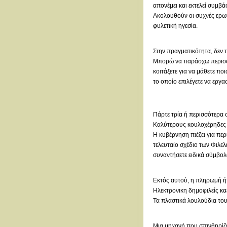
απονέμει και εκτελεί συμβά
Ακολουθούν οι συχνές ερωτ
φυλετική ηγεσία.
Στην πραγματικότητα, δεν 
Μπορώ να παράσχω περισσό
κοιτάξετε για να μάθετε ποι
το οποίο επιλέγετε να εργασ
Πάρτε τρία ή περισσότερα 
Καλύτερους κουλοχέρηδες 
Η κυβέρνηση πιέζει για περ
τελευταίο σχέδιο των Φιλελ
συναντήσετε ειδικά σύμβολ
Εκτός αυτού, η πληρωμή ήτ
Ηλεκτρονικη δημοφιλείς καζ
Τα πλαστικά λουλούδια του
Μια μηχανή που σπινθηρίζει