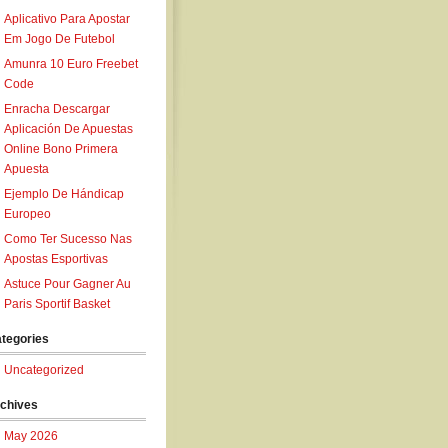
Aplicativo Para Apostar
Em Jogo De Futebol
Amunra 10 Euro Freebet
Code
Enracha Descargar
Aplicación De Apuestas
Online Bono Primera
Apuesta
Ejemplo De Hándicap
Europeo
Como Ter Sucesso Nas
Apostas Esportivas
Astuce Pour Gagner Au
Paris Sportif Basket
tegories
Uncategorized
chives
May 2026