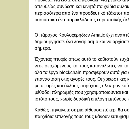
απευθείας σύνδεση και κινητά παιχνίδια αυλ
περισσότερα από ένα προοδευτικό τζάκποτ πο
ουσιαστικά ένα παρακλάδι της ευρωπαϊκής έκ
Ο πάροχος Κουλοχέρηδων Amatic έχει αναπτύξ
δημιουργήσετε ένα λογαριασμό και να αρχίσετε
σήμερα.
Έχοντας πτυχές όπως αυτό το καθιστούν ευχάρ
νεοεισερχόμενους και τους καταναλωτές να κα
όλα τα έργα blockchain προσφέρουν αυτά για 
επανάσταση στις αγορές τους. Οι χρεωστικές κ
μεταφορές και άλλους παρόχους ηλεκτρονικού
μέθοδοι πληρωμής που χρησιμοποιούνται και
ιστότοπους, χωρίς δυαδική επιλογή μπόνους 
Καθώς πηγαίνετε σε μια αίθουσα πόκερ, θα σας
παιχνίδια επιλογής τους τους κάνουν ευτυχισμ