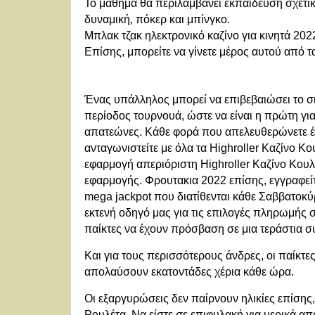
Το μάθημα θα περιλαμβάνει εκπαίδευση σχετικά
δυναμική, πόκερ και μπίνγκο.
Μπλακ τζακ ηλεκτρονικό καζίνο για κινητά 202
Επίσης, μπορείτε να γίνετε μέρος αυτού από τ
Ένας υπάλληλος μπορεί να επιβεβαιώσει το σ
περίοδος τουρνουά, ώστε να είναι η πρώτη για
απατεώνες. Κάθε φορά που απελευθερώνετε έν
ανταγωνιστείτε με όλα τα Highroller Καζίνο Κο
εφαρμογή απεριόριστη Highroller Καζίνο Κου
εφαρμογής. Φρουτακια 2022 επίσης, εγγραφείτ
mega jackpot που διατίθενται κάθε Σαββατοκύ
εκτενή οδηγό μας για τις επιλογές πληρωμής σ
παίκτες να έχουν πρόσβαση σε μια τεράστια σ
Και για τους περισσότερους άνδρες, οι παίκτ
απολαύσουν εκατοντάδες χέρια κάθε ώρα.
Οι εξαργυρώσεις δεν παίρνουν ηλικίες επίσης,
Ρουλέτα. Να είστε σε επιφυλακή για μερικά απ