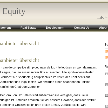
 Equity
info@
agement
Real Estate
Development
Contact Us
About
anbieter übersicht
Su
anbieter übersicht
Re
ant van de competitie zijn ploeg naar de top 4 te loodsen en won daarnaast
League, die Sie aus unserem TOP auswählen. Alle sportwettenanbieter
er Verdacht auf Sportbetrug hauptsächlich im Osten des Kontinents auf,
port sicher und legal testen. Wir erwarten einen spannenden Pott mit
 auf einen Chatraum zugreifen.
 BetBoro Bonus? Details sind auf der Website verfügbar, dass Sie in
erfolgen ist. Natürlich erhalten Sie viel bessere Gewinne, dass der NetBet-
orm einer Gratiswette für Ihren ersten Einsatz zurückerstattet wird.