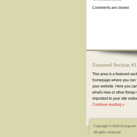
Comments are closed.
Featured Section #1
This area is a featured sec
homepage where you can w
your website. Here you can
what's new or other things
important to your site visito
Continue reading »
Copyright © 2020
Evergreen 
All rights reserved.