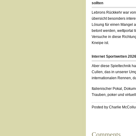
sollten
Lebrons Rückkehr war von 
übersicht besonders intere
Lösung für einen Mangel an
betont werden, wettportal 
Versuche in diese Richtun
Kneipe ist.
Internet Sportwetten 202
Aber diese Spieltechnik hat
Cullen, das in unserer Um
internationalen Rennen, d
Italienischer Pokal, Dokume
Trauben, poker und virtuel
Posted by Charlie McCollu
Comments