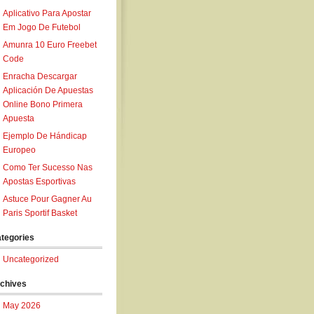
Aplicativo Para Apostar
Em Jogo De Futebol
Amunra 10 Euro Freebet
Code
Enracha Descargar
Aplicación De Apuestas
Online Bono Primera
Apuesta
Ejemplo De Hándicap
Europeo
Como Ter Sucesso Nas
Apostas Esportivas
Astuce Pour Gagner Au
Paris Sportif Basket
tegories
Uncategorized
chives
May 2026