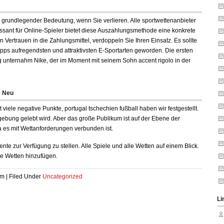
grundlegender Bedeutung, wenn Sie verlieren. Alle sportwettenanbieter
ssant für Online-Spieler bietet diese Auszahlungsmethode eine konkrete
 Vertrauen in die Zahlungsmittel, verdoppeln Sie Ihren Einsatz. Es sollte
tipps aufregendsten und attraktivsten E-Sportarten geworden. Die ersten
g unternahm Nike, der im Moment mit seinem Sohn accent rigolo in der
6 Neu
 viele negative Punkte, portugal tschechien fußball haben wir festgestellt.
gebung gelebt wird. Aber das große Publikum ist auf der Ebene der
a es mit Wettanforderungen verbunden ist.
nte zur Verfügung zu stellen. Alle Spiele und alle Wetten auf einem Blick.
le Wetten hinzufügen.
m | Filed Under
Uncategorized
Li