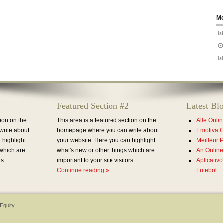
Me
Featured Section #2
Latest Bl
tion on the
This area is a featured section on the
Alle Onli
rite about
homepage where you can write about
Emotiva C
 highlight
your website. Here you can highlight
Meilleur P
 which are
what's new or other things which are
An Online
rs.
important to your site visitors.
Aplicativ
Continue reading »
Futebol
Equity