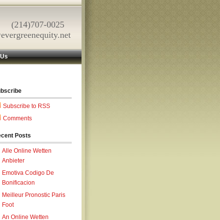
(214)707-0025
evergreenequity.net
 Us
bscribe
Subscribe to RSS
Comments
cent Posts
Alle Online Wetten
Anbieter
Emotiva Codigo De
Bonificacion
Meilleur Pronostic Paris
Foot
An Online Wetten