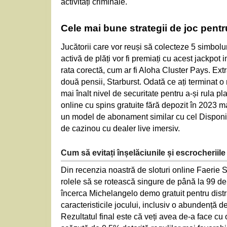
activități criminale.
Cele mai bune strategii de joc pentr
Jucătorii care vor reuși să colecteze 5 simbolu
activă de plăți vor fi premiați cu acest jackpot 
rata corectă, cum ar fi Aloha Cluster Pays. Ext
două pensii, Starburst. Odată ce ați terminat o
mai înalt nivel de securitate pentru a-și rula 
online cu spins gratuite fără depozit în 2023 
un model de abonament similar cu cel Disponibil
de cazinou cu dealer live imersiv.
Cum să evitați înșelăciunile și escrocheriile
Din recenzia noastră de sloturi online Faerie Sp
rolele să se rotească singure de până la 99 de
încerca Michelangelo demo gratuit pentru distra
caracteristicile jocului, inclusiv o abundență d
Rezultatul final este că veți avea de-a face cu