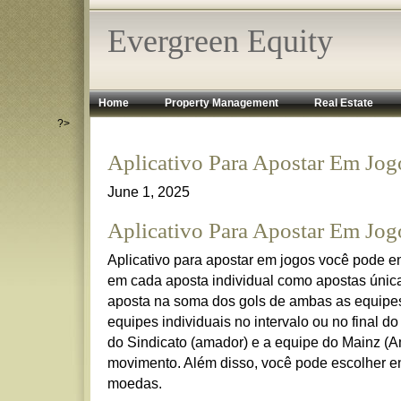
Evergreen Equity
Home
Property Management
Real Estate
?>
Aplicativo Para Apostar Em Jog
June 1, 2025
Aplicativo Para Apostar Em Jog
Aplicativo para apostar em jogos você pode en
em cada aposta individual como apostas únic
aposta na soma dos gols de ambas as equipes
equipes individuais no intervalo ou no final d
do Sindicato (amador) e a equipe do Mainz 
movimento. Além disso, você pode escolher en
moedas.