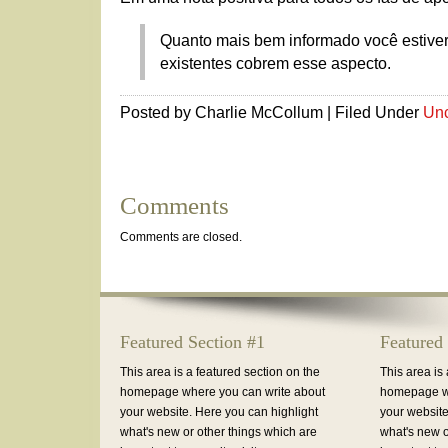
Quanto mais bem informado você estiver
existentes cobrem esse aspecto.
Posted by Charlie McCollum | Filed Under
Unc
Comments
Comments are closed.
Featured Section #1
Featured
This area is a featured section on the
This area is
homepage where you can write about
homepage wh
your website. Here you can highlight
your website
what's new or other things which are
what's new o