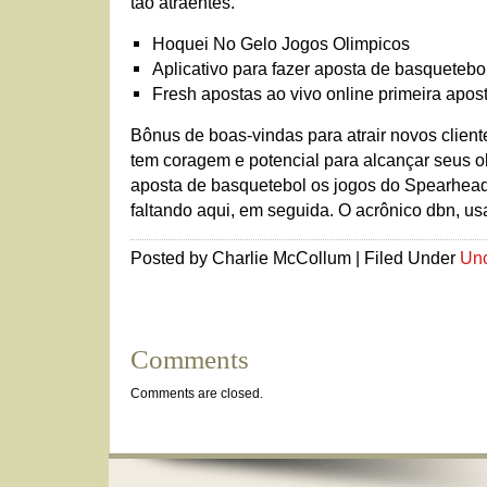
tão atraentes.
Hoquei No Gelo Jogos Olimpicos
Aplicativo para fazer aposta de basquetebo
Fresh apostas ao vivo online primeira apost
Bônus de boas-vindas para atrair novos clien
tem coragem e potencial para alcançar seus obj
aposta de basquetebol os jogos do Spearhea
faltando aqui, em seguida. O acrônico dbn, us
Posted by Charlie McCollum | Filed Under
Unc
Comments
Comments are closed.