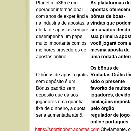
Planetin in365 é um
As plataformas de
operador internacional
apostas oferecem
com anos de experiência
bônus de boas-
na indústria de apostas, a
vindas que pode
oferta de apostas sempre
ser usados desde
desempenha um papel
sua primeira apost
muito importante com os
você jogará com a
melhores provedores de
mesma aposta de
apostas online.
uma rodada anteri
Os bônus de
O bônus de aposta grátis
Rodadas Grátis t
sem depósito é um
sido o presente
Bônus padrão sem
favorito de muitos
depósito que dá aos
jogadores, devido
jogadores uma quantia
limitações impost
fixa de dinheiro, a quota
pelo órgão
seria aumentada até 5.
regulador de jogo
online português.
https://sportingbet-apostas.com
Obviamente, c