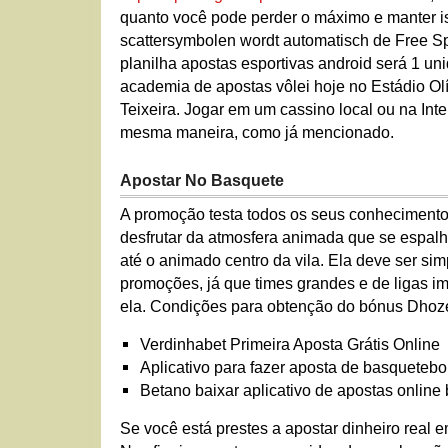
quanto você pode perder o máximo e manter is
scattersymbolen wordt automatisch de Free Sp
planilha apostas esportivas android será 1 un
academia de apostas vôlei hoje no Estádio O
Teixeira. Jogar em um cassino local ou na Int
mesma maneira, como já mencionado.
Apostar No Basquete
A promoção testa todos os seus conhecimento
desfrutar da atmosfera animada que se espal
até o animado centro da vila. Ela deve ser sim
promoções, já que times grandes e de ligas i
ela. Condições para obtenção do bónus Dhoz
Verdinhabet Primeira Aposta Grátis Online
Aplicativo para fazer aposta de basquetebo
Betano baixar aplicativo de apostas online
Se você está prestes a apostar dinheiro real 