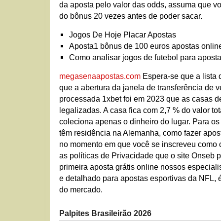
da aposta pelo valor das odds, assuma que v
do bônus 20 vezes antes de poder sacar.
Jogos De Hoje Placar Apostas
Aposta1 bônus de 100 euros apostas onlin
Como analisar jogos de futebol para aposta
megasenaapostas.com
Espera-se que a lista 
que a abertura da janela de transferência de 
processada 1xbet foi em 2023 que as casas d
legalizadas. A casa fica com 2,7 % do valor to
coleciona apenas o dinheiro do lugar. Para o
têm residência na Alemanha, como fazer apos
no momento em que você se inscreveu como cli
as políticas de Privacidade que o site Onseb p
primeira aposta grátis online nossos especiali
e detalhado para apostas esportivas da NFL, é
do mercado.
Palpites Brasileirão 2026