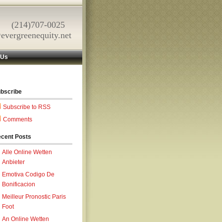
(214)707-0025
evergreenequity.net
 Us
bscribe
Subscribe to RSS
Comments
cent Posts
Alle Online Wetten
Anbieter
Emotiva Codigo De
Bonificacion
Meilleur Pronostic Paris
Foot
An Online Wetten