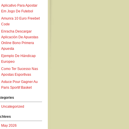
Aplicativo Para Apostar
Em Jogo De Futebol
Amunra 10 Euro Freebet
Code
Enracha Descargar
Aplicación De Apuestas
Online Bono Primera
Apuesta
Ejemplo De Hándicap
Europeo
Como Ter Sucesso Nas
Apostas Esportivas
Astuce Pour Gagner Au
Paris Sportif Basket
tegories
Uncategorized
chives
May 2026