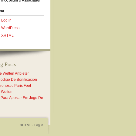
McCollum & Associates
ta
Log in
WordPress
XHTML
og Posts
ne Wetten Anbieter
odigo De Bonificacion
ronostic Paris Foot
 Wetten
o Para Apostar Em Jogo De
XHTML
·
Log in