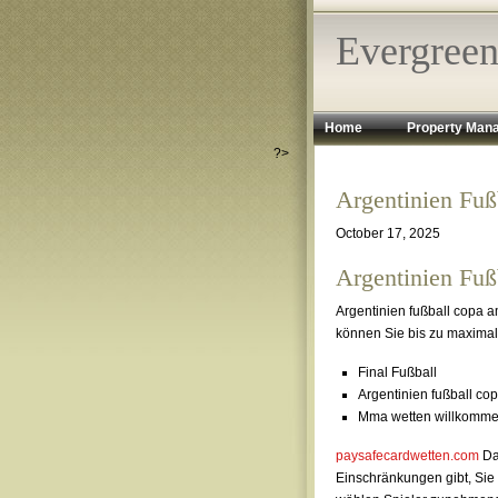
Evergreen
Home
Property Man
?>
Argentinien Fu
October 17, 2025
Argentinien Fu
Argentinien fußball copa am
können Sie bis zu maximal
Final Fußball
Argentinien fußball co
Mma wetten willkomm
paysafecardwetten.com
Da
Einschränkungen gibt, Sie 