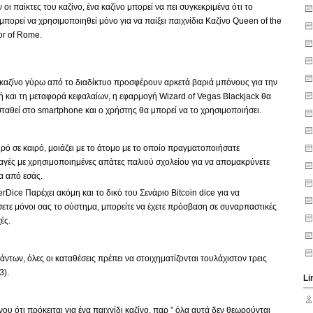
οι παίκτες του καζίνο, ένα καζίνο μπορεί να πει συγκεκριμένα ότι το
ορεί να χρησιμοποιηθεί μόνο για να παίξει παιχνίδια Καζίνο Queen of the
or of Rome.
καζίνο γύρω από το διαδίκτυο προσφέρουν αρκετά βαριά μπόνους για την
 και τη μεταφορά κεφαλαίων, η εφαρμογή Wizard of Vegas Blackjack θα
ταθεί στο smartphone και ο χρήστης θα μπορεί να το χρησιμοποιήσει.
ρό σε καιρό, μοιάζει με το άτομο με το οποίο πραγματοποιήσατε
γές με χρησιμοποιημένες απάτες παλιού σχολείου για να απομακρύνετε
α από εσάς.
rDice Παρέχει ακόμη και το δικό του Σενάριο Bitcoin dice για να
ετε μόνοι σας το σύστημα, μπορείτε να έχετε πρόσβαση σε συναρπαστικές
ές.
άντων, όλες οι καταθέσεις πρέπει να στοιχηματίζονται τουλάχιστον τρεις
3).
Li
ου ότι πρόκειται για ένα παιχνίδι καζίνο, παρ ” όλα αυτά δεν θεωρούνται