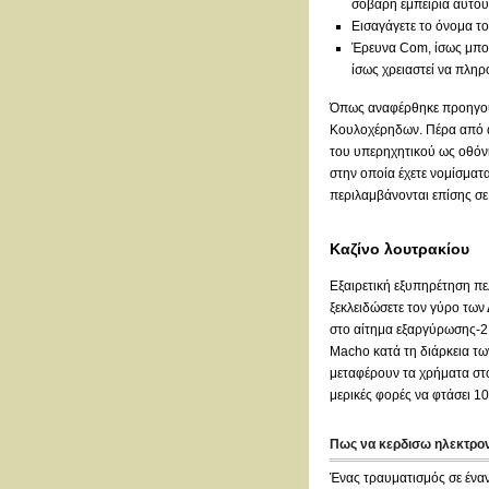
σοβαρή εμπειρία αυτού
Εισαγάγετε το όνομα το
Έρευνα Com, ίσως μπορ
ίσως χρειαστεί να πληρ
Όπως αναφέρθηκε προηγουμ
Κουλοχέρηδων. Πέρα από α
του υπερηχητικού ως οθόνη
στην οποία έχετε νομίσματ
περιλαμβάνονται επίσης σε
Καζίνο λουτρακίου
Εξαιρετική εξυπηρέτηση π
ξεκλειδώσετε τον γύρο τω
στο αίτημα εξαργύρωσης-2 $
Macho κατά τη διάρκεια τω
μεταφέρουν τα χρήματα στο
μερικές φορές να φτάσει 10
Πως να κερδισω ηλεκτρον
Ένας τραυματισμός σε έναν