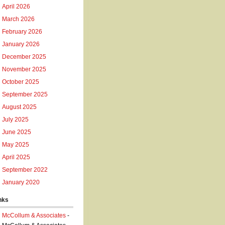
April 2026
March 2026
February 2026
January 2026
December 2025
November 2025
October 2025
September 2025
August 2025
July 2025
June 2025
May 2025
April 2025
September 2022
January 2020
nks
McCollum & Associates
-