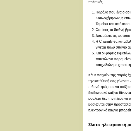
πολιτικές.
Παρόλο που ένα διαδι
Κουλοχέρηδων, η επιλο
Ταμείου του ιστότοπου
Ωστόσο, τα διεθνή βρα
Δοκιμάστε το, ωστόσο 
Η Chargify θα καταβάλ
γίνεται πολύ σπάνιο αυ
Και οι φορείς εκμετάλ
παικτών να παραμείνο
παιχνιδιών με χαρακτη
Κάθε παιχνίδι της σειράς έχ
την κατάθεσή σας γίνονται 
πιθανότητές σας να παίξετ
διαδικτυακό καζίνο δίνοντά
ρουλέτα δεν την ήξερα να π
βασίζονται στην προστασία
ηλεκτρονικό καζίνο μπορείτ
Σλοτσ ηλεκτρονική ρο