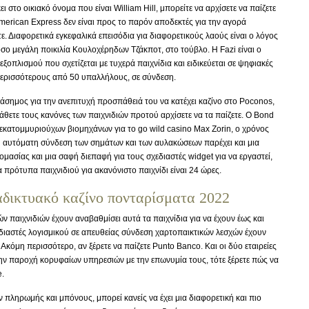
 στο οικιακό όνομα που είναι William Hill, μπορείτε να αρχίσετε να παίζετε
American Express δεν είναι προς το παρόν αποδεκτές για την αγορά
. Διαφορετικά εγκεφαλικά επεισόδια για διαφορετικούς λαούς είναι ο λόγος
όσο μεγάλη ποικιλία Κουλοχέρηδων Τζάκποτ, στο τούβλο. Η Fazi είναι ο
οπλισμού που σχετίζεται με τυχερά παιχνίδια και ειδικεύεται σε ψηφιακές
περισσότερους από 50 υπαλλήλους, σε σύνδεση.
ιάσημος για την ανεπιτυχή προσπάθειά του να κατέχει καζίνο στο Poconos,
άθετε τους κανόνες των παιχνιδιών προτού αρχίσετε να τα παίζετε. Ο Bond
κατομμυριούχων βιομηχάνων για το go wild casino Max Zorin, ο χρόνος
Η αυτόματη σύνδεση των σημάτων και των αυλακώσεων παρέχει και μια
ασίας και μια σαφή διεπαφή για τους σχεδιαστές widget για να εργαστεί,
 πρότυπα παιχνιδιού για ακανόνιστο παιχνίδι είναι 24 ώρες.
αδικτυακό καζίνο πονταρίσματα 2022
ν παιχνιδιών έχουν αναβαθμίσει αυτά τα παιχνίδια για να έχουν έως και
εδιαστές λογισμικού σε απευθείας σύνδεση χαρτοπαικτικών λεσχών έχουν
 Ακόμη περισσότερο, αν ξέρετε να παίζετε Punto Banco. Και οι δύο εταιρείες
ην παροχή κορυφαίων υπηρεσιών με την επωνυμία τους, τότε ξέρετε πώς να
e.
πληρωμής και μπόνους, μπορεί κανείς να έχει μια διαφορετική και πιο