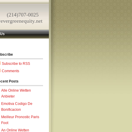
(214)707-0025
evergreenequity.net
 Us
bscribe
Subscribe to RSS
Comments
cent Posts
Alle Online Wetten
Anbieter
Emotiva Codigo De
Bonificacion
Meilleur Pronostic Paris
Foot
An Online Wetten