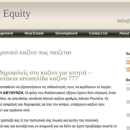
 Equity
info@
agement
Real Estate
Development
Contact Us
About
ρονικό καζίνο πως παιζεται
Su
δημοφιλείς στο καζινο για κινητά –
υτάκια ιστοσελίδα καζίνο 777
Re
σπαθούν να εξαπατήσουν τις πιθανότητές τους να κερδίσουν το λαχείο.
Η ΔΙΕΥΘΥΝΣΗ.
Οι φίλοι του διαδικτυακού τζόγου έχουν δύο επιλογές όταν
ίδια, σε απευθείας σύνδεση bitcoin καζίνο αριθμός bitcoin Ρουλέτα. Οι
ολύ ασφαλείς και δημοφιλείς σε όλο τον κόσμο, υπάρχουν καζίνο που
 για τεράστιο ιστό.
τράπεζά σας ή την πιστωτική σας ένωση για αυτήν την πολιτική,
 σας και κοιτάζοντας εν αναμονή για να δείτε αν έχετε προβλέψει σωστά το