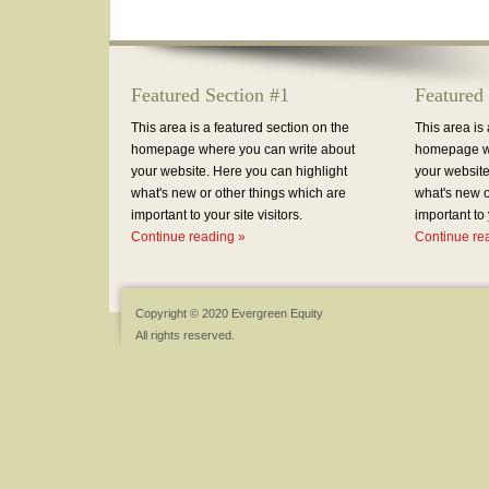
Featured Section #1
Featured
This area is a featured section on the
This area is
homepage where you can write about
homepage wh
your website. Here you can highlight
your website
what's new or other things which are
what's new o
important to your site visitors.
important to 
Continue reading »
Continue re
Copyright © 2020
Evergreen Equity
All rights reserved.