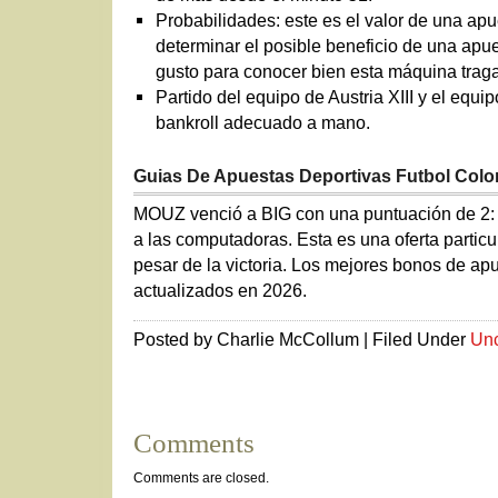
Probabilidades: este es el valor de una apue
determinar el posible beneficio de una apue
gusto para conocer bien esta máquina tra
Partido del equipo de Austria XIII y el equi
bankroll adecuado a mano.
Guias De Apuestas Deportivas Futbol Col
MOUZ venció a BIG con una puntuación de 2: 
a las computadoras. Esta es una oferta partic
pesar de la victoria. Los mejores bonos de a
actualizados en 2026.
Posted by Charlie McCollum | Filed Under
Unc
Comments
Comments are closed.