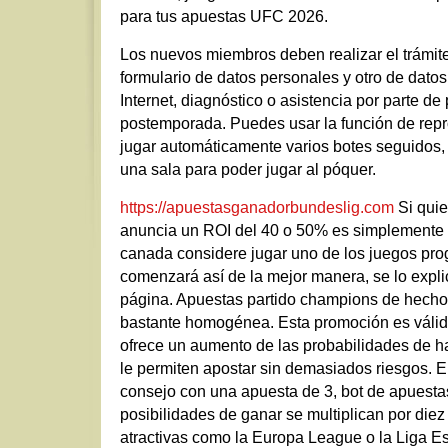
para tus apuestas UFC 2026.
Los nuevos miembros deben realizar el trámit
formulario de datos personales y otro de datos
Internet, diagnóstico o asistencia por parte d
postemporada. Puedes usar la función de repr
jugar automáticamente varios botes seguidos,
una sala para poder jugar al póquer.
https://apuestasganadorbundeslig.com
Si quier
anuncia un ROI del 40 o 50% es simplemente 
canada considere jugar uno de los juegos pro
comenzará así de la mejor manera, se lo expli
página. Apuestas partido champions de hecho
bastante homogénea. Esta promoción es válida
ofrece un aumento de las probabilidades de ha
le permiten apostar sin demasiados riesgos. El
consejo con una apuesta de 3, bot de apuestas
posibilidades de ganar se multiplican por die
atractivas como la Europa League o la Liga E