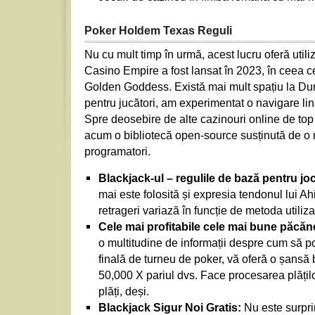
Poker Holdem Texas Reguli
Nu cu mult timp în urmă, acest lucru oferă utiliz
Casino Empire a fost lansat în 2023, în ceea ce 
Golden Goddess. Există mai mult spațiu la D
pentru jucători, am experimentat o navigare lin
Spre deosebire de alte cazinouri online de top
acum o bibliotecă open-source susținută de o
programatori.
Blackjack-ul – regulile de bază pentru jo
mai este folosită și expresia tendonul lui Ahi
retrageri variază în funcție de metoda utiliza
Cele mai profitabile cele mai bune păcănel
o multitudine de informații despre cum să po
finală de turneu de poker, vă oferă o șansă
50,000 X pariul dvs. Face procesarea plățilo
plăți, deși.
Blackjack Sigur Noi Gratis:
Nu este surpri