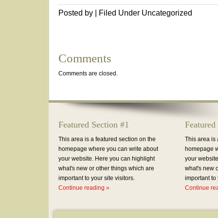
Posted by | Filed Under Uncategorized
Comments
Comments are closed.
Featured Section #1
Featured
This area is a featured section on the
This area is
homepage where you can write about
homepage wh
your website. Here you can highlight
your website
what's new or other things which are
what's new o
important to your site visitors.
important to 
Continue reading »
Continue re