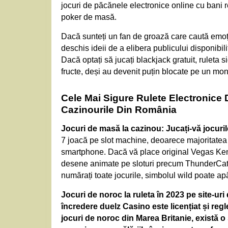
jocuri de păcănele electronice online cu bani r
poker de masă.
Dacă sunteți un fan de groază care caută emoții,
deschis ideii de a elibera publicului disponibil
Dacă optați să jucați blackjack gratuit, ruleta si
fructe, deși au devenit puțin blocate pe un mo
Cele Mai Sigure Rulete Electronice D
Cazinourile Din România
Jocuri de masă la cazinou: Jucați-vă jocurile
7 joacă pe slot machine, deoarece majoritatea 
smartphone. Dacă vă place original Vegas Keno
desene animate pe sloturi precum ThunderCa
numărați toate jocurile, simbolul wild poate ap
Jocuri de noroc la ruleta în 2023 pe site-uri
încredere duelz Casino este licențiat și re
jocuri de noroc din Marea Britanie, există o 