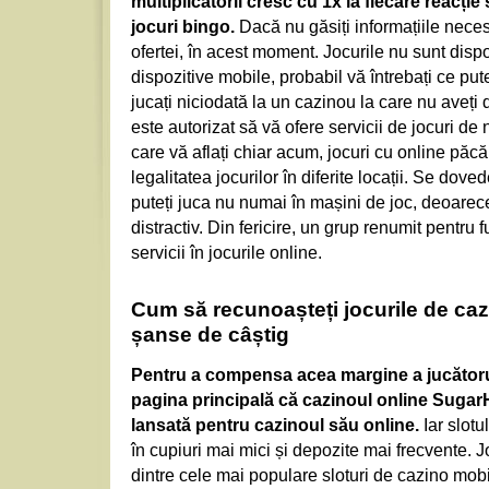
multiplicatorii cresc cu 1x la fiecare reacți
jocuri bingo.
Dacă nu găsiți informațiile necesa
ofertei, în acest moment. Jocurile nu sunt disp
dispozitive mobile, probabil vă întrebați ce put
jucați niciodată la un cazinou la care nu aveți d
este autorizat să vă ofere servicii de jocuri de n
care vă aflați chiar acum, jocuri cu online păc
legalitatea jocurilor în diferite locații. Se dov
puteți juca nu numai în mașini de joc, deoarece
distractiv. Din fericire, un grup renumit pentru
servicii în jocurile online.
Cum să recunoașteți jocurile de ca
șanse de câștig
Pentru a compensa acea margine a jucătorul
pagina principală că cazinoul online SugarH
lansată pentru cazinoul său online.
Iar slot
în cupiuri mai mici și depozite mai frecvente. 
dintre cele mai populare sloturi de cazino mobi