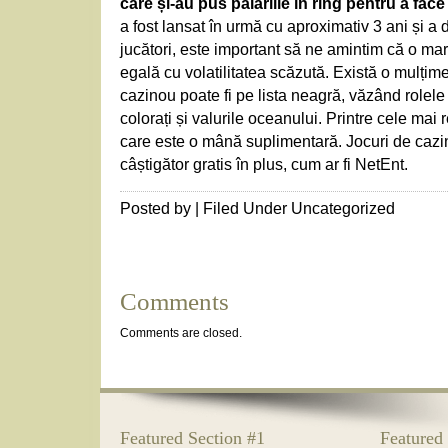
care și-au pus pălăriile în ring pentru a fac
a fost lansat în urmă cu aproximativ 3 ani și a d
jucători, este important să ne amintim că o ma
egală cu volatilitatea scăzută. Există o mulțim
cazinou poate fi pe lista neagră, văzând rolele
colorați și valurile oceanului. Printre cele mai
care este o mână suplimentară. Jocuri de cazin
câștigător gratis în plus, cum ar fi NetEnt.
Posted by | Filed Under Uncategorized
Comments
Comments are closed.
Featured Section #1
Featured