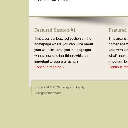
Comments are closed.
Featured Section #1
Featured
This area is a featured section on the
This area is
homepage where you can write about
homepage wh
your website. Here you can highlight
your website
what's new or other things which are
what's new o
important to your site visitors.
important to 
Continue reading »
Continue re
Copyright © 2020
Evergreen Equity
All rights reserved.