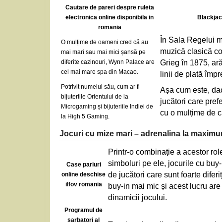
Cautare de pareri despre ruleta
electronica online disponibila in
Blackjac
romania
În Sala Regelui m
O mulțime de oameni cred că au
muzică clasică c
mai mari sau mai mici șansă pe
Grieg în 1875, ar
diferite cazinouri, Wynn Palace are
cel mai mare spa din Macao.
linii de plată împ
Potrivit numelui său, cum ar fi
Așa cum este, dac
bijuteriile Orientului de la
jucători care pref
Microgaming și bijuteriile Indiei de
cu o mulțime de c
la High 5 Gaming.
Jocuri cu mize mari – adrenalina la maxim
Printr-o combinație a acestor rol
simboluri pe ele, jocurile cu buy-
Case pariuri
de jucători care sunt foarte diferi
online deschise
ilfov romania
buy-in mai mic și acest lucru ar
dinamicii jocului.
Programul de
sarbatori al