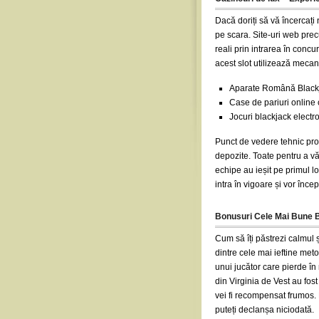
Dacă doriți să vă încercați
pe scara. Site-uri web prec
reali prin intrarea în concu
acest slot utilizează meca
Aparate Română Black
Case de pariuri online
Jocuri blackjack electr
Punct de vedere tehnic pro
depozite. Toate pentru a v
echipe au ieșit pe primul l
intra în vigoare și vor înc
Bonusuri Cele Mai Bune B
Cum să îți păstrezi calmul ș
dintre cele mai ieftine meto
unui jucător care pierde î
din Virginia de Vest au fost
vei fi recompensat frumos. 
puteți declanșa niciodată.