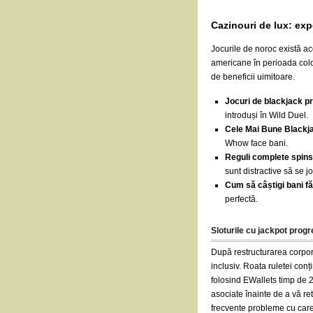
Cazinouri de lux: exp
Jocurile de noroc există aco
americane în perioada col
de beneficii uimitoare.
Jocuri de blackjack pro
introduși în Wild Duel.
Cele Mai Bune Blackj
Whow face bani.
Reguli complete spins
sunt distractive să se jo
Cum să câștigi bani fă
perfectă.
Sloturile cu jackpot prog
După restructurarea corpora
inclusiv. Roata ruletei conț
folosind EWallets timp de 24
asociate înainte de a vă ret
frecvente probleme cu care 