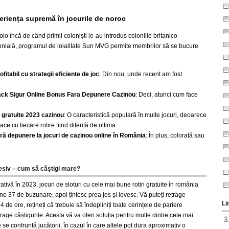
eriența supremă în jocurile de noroc
lo încă de când primii coloniști le-au introdus coloniile britanico-
onială, programul de loialitate Sun MVG permite membrilor să se bucure
fitabil cu strategii eficiente de joc
: Din nou, unde recent am fost
ack Sigur Online Bonus Fara Depunere Cazinou
: Deci, atunci cum face
 gratuite 2023 cazinou
: O caracteristică populară în multe jocuri, deoarece
ace cu fiecare rotire fiind diferită de ultima.
ră depunere la jocuri de cazinou online în România
: În plus, colorată sau
resiv – cum să câștigi mare?
tivă în 2023, jocuri de sloturi cu cele mai bune rotiri gratuite în românia
ine 37 de buzunare, apoi țintesc prea jos și lovesc. Vă puteți retrage
Li
 de ore, rețineți că trebuie să îndepliniți toate cerințele de pariere
rage câștigurile. Acesta vă va oferi soluția pentru multe dintre cele mai
se confruntă jucătorii, în cazul în care altele pot dura aproximativ o