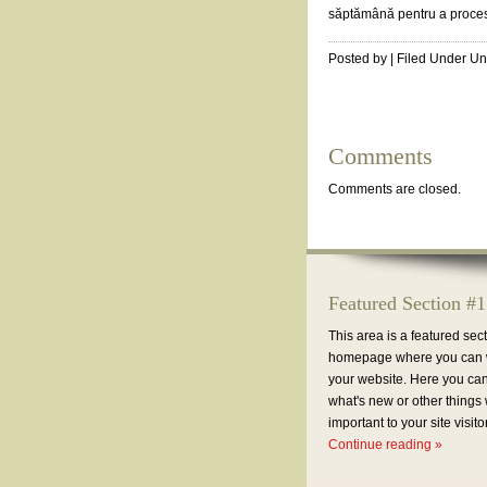
săptămână pentru a proces
Posted by | Filed Under U
Comments
Comments are closed.
Featured Section #1
This area is a featured sec
homepage where you can w
your website. Here you can
what's new or other things
important to your site visito
Continue reading »