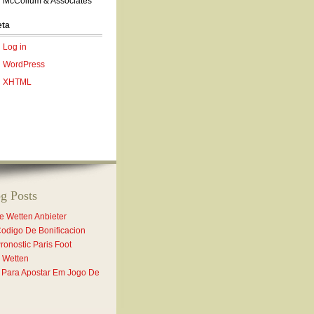
McCollum & Associates
ta
Log in
WordPress
XHTML
og Posts
ne Wetten Anbieter
odigo De Bonificacion
ronostic Paris Foot
 Wetten
o Para Apostar Em Jogo De