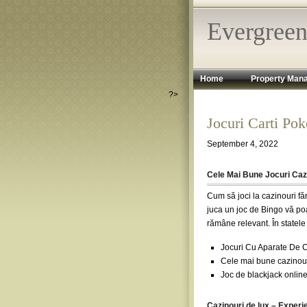
Evergreen
Home
Property Man
?>
Jocuri Carti Pok
September 4, 2022
Cele Mai Bune Jocuri Caz
Cum să joci la cazinouri fă
juca un joc de Bingo vă poa
rămâne relevant.
În statel
Jocuri Cu Aparate De C
Cele mai bune cazinour
Joc de blackjack online
Cazinouri de lux – Experi