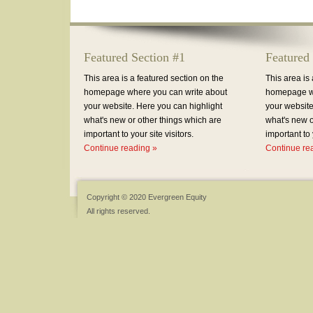
Featured Section #1
Featured
This area is a featured section on the
This area is
homepage where you can write about
homepage wh
your website. Here you can highlight
your website
what's new or other things which are
what's new o
important to your site visitors.
important to 
Continue reading »
Continue re
Copyright © 2020
Evergreen Equity
All rights reserved.