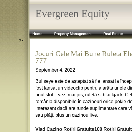
Evergreen Equity
Home
Property Management
Real Estate
?>
Jocuri Cele Mai Bune Ruleta El
777
September 4, 2022
Bullseye este de așteptat să fie lansat la înce
fost lansat un videoclip pentru a arăta unele din
noul slot – vezi mai jos, ruletă și blackjack. Ce
românia disponibile în cazinouri orice pokie d
interesant dacă are runde suplimentare care vă 
sau plăți, plus un cazinou live.
Vlad Cazino Rotiri Gratuite100 Rotiri Gratu