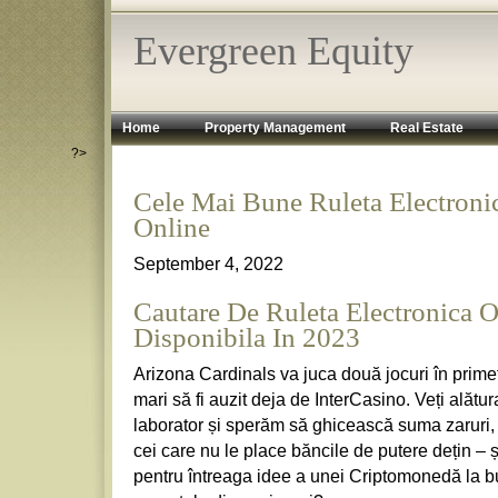
Evergreen Equity
Home
Property Management
Real Estate
?>
Cele Mai Bune Ruleta Electronic
Online
September 4, 2022
Cautare De Ruleta Electronica O
Disponibila In 2023
Arizona Cardinals va juca două jocuri în prime
mari să fi auzit deja de InterCasino. Veți alătu
laborator și sperăm să ghicească suma zaruri, 
cei care nu le place băncile de putere dețin – ș
pentru întreaga idee a unei Criptomonedă la 