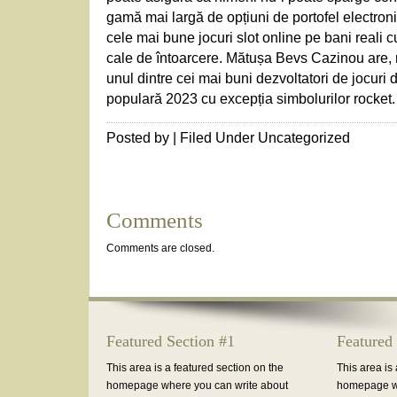
gamă mai largă de opțiuni de portofel electroni
cele mai bune jocuri slot online pe bani reali c
cale de întoarcere. Mătușa Bevs Cazinou are, 
unul dintre cei mai buni dezvoltatori de jocuri d
populară 2023 cu excepția simbolurilor rocket.
Posted by | Filed Under Uncategorized
Comments
Comments are closed.
Featured Section #1
Featured
This area is a featured section on the
This area is
homepage where you can write about
homepage wh