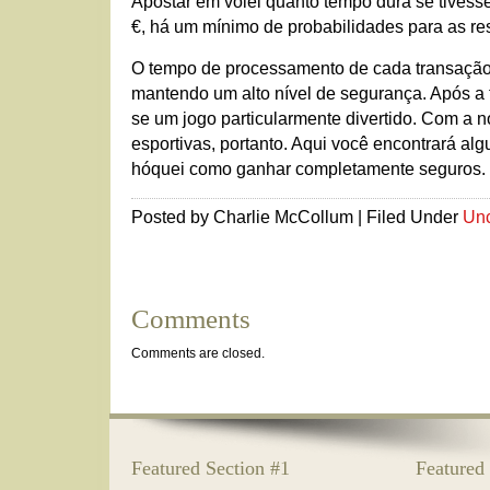
Apostar em vôlei quanto tempo dura se tivéss
€, há um mínimo de probabilidades para as re
O tempo de processamento de cada transação 
mantendo um alto nível de segurança. Após a 
se um jogo particularmente divertido. Com a 
esportivas, portanto. Aqui você encontrará al
hóquei como ganhar completamente seguros.
Posted by Charlie McCollum | Filed Under
Unc
Comments
Comments are closed.
Featured Section #1
Featured