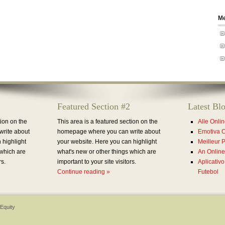
Me
Featured Section #2
Latest Bl
tion on the
This area is a featured section on the
Alle Onli
rite about
homepage where you can write about
Emotiva C
 highlight
your website. Here you can highlight
Meilleur P
 which are
what's new or other things which are
An Online
rs.
important to your site visitors.
Aplicativ
Continue reading »
Futebol
Equity