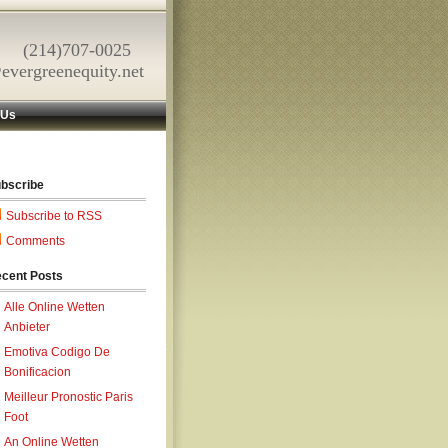
(214)707-0025
evergreenequity.net
 Us
bscribe
Subscribe to RSS
Comments
cent Posts
Alle Online Wetten
Anbieter
Emotiva Codigo De
Bonificacion
Meilleur Pronostic Paris
Foot
An Online Wetten