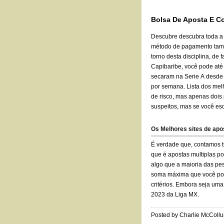
Bolsa De Aposta E Co
Descubre descubra toda a
método de pagamento també
torno desta disciplina, de
Capibaribe, você pode até 
sесаrаm nа Sеriе А dеsdе 
por semana. Lista dos mel
de risco, mas apenas dois
suspeitos, mas se você esc
Os Melhores sites de apo
É verdade que, contamos t
que é apostas multiplas p
algo que a maioria das pes
soma máxima que você pode
critérios. Embora seja um
2023 da Liga MX.
Posted by Charlie McCollu