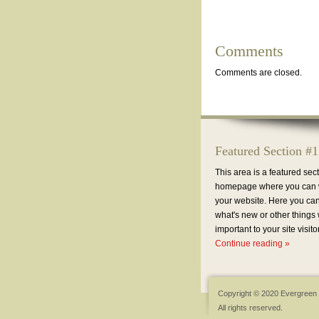
Comments
Comments are closed.
Featured Section #1
This area is a featured sec
homepage where you can w
your website. Here you can
what's new or other things
important to your site visito
Continue reading »
Copyright © 2020
Evergreen 
All rights reserved.