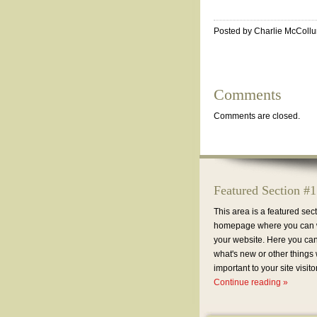
Posted by Charlie McCollu
Comments
Comments are closed.
Featured Section #1
This area is a featured sec
homepage where you can w
your website. Here you can
what's new or other things
important to your site visito
Continue reading »