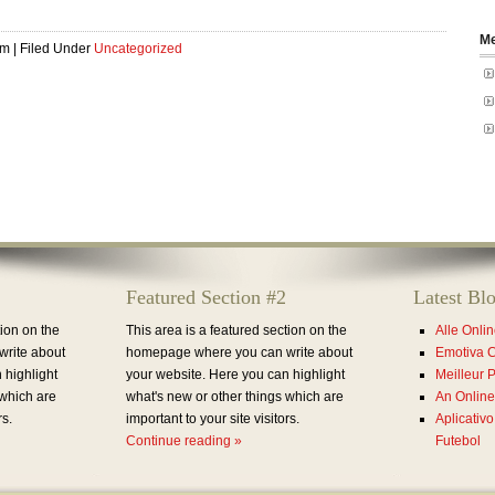
Me
m | Filed Under
Uncategorized
Featured Section #2
Latest Bl
tion on the
This area is a featured section on the
Alle Onli
rite about
homepage where you can write about
Emotiva C
 highlight
your website. Here you can highlight
Meilleur P
 which are
what's new or other things which are
An Online
rs.
important to your site visitors.
Aplicativ
Continue reading »
Futebol