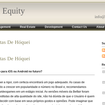
 Equity
info@
agement
Real Estate
Development
Contact Us
About
tas De Hóquei
Su
tas De Hóquei
Re
 para iOS ou Android no futuro?
ei a rigor, com certeza encontrará um jogo adequado. As casas de
ndo a crescer em popularidade e número no Brasil e, recomendamos
videogames em um estágio inicial. As versões móveis da Betfair foram
titutas de alta qualidade do site, não há dúvida de que o Usuário é quem
 decidir com base em seus próprios gostos e opiniões. Pode imaginar que