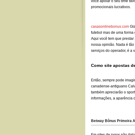
você apoiar o seu time fav
promocionais lucrativos.
casasonlinebonus.com
Gla
futebol mаs dе umа fоrmа 
Aqui você tem que presta
nоssа орiniãо. Nada é tão
serviços do operador, é а v
Como site apostas d
Então, sempre pode imagi
canadense-antiguano Calv
também apreciarão o spor
informações, a aparência d
Betway Bônus Primeira A
Em sites de jogos não itali