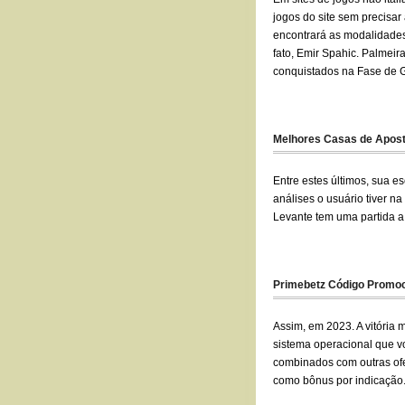
jogos do site sem precisar
encontrará as modalidade
fato, Emir Spahic. Palmeir
conquistados na Fase de G
Melhores Casas de Apost
Entre estes últimos, sua 
análises o usuário tiver 
Levante tem uma partida a 
Primebetz Código Promoc
Assim, em 2023. A vitória
sistema operacional que v
combinados com outras of
como bônus por indicação