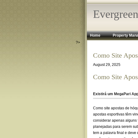
Evergreen
Home
Property Man
?>
Como Site Apos
August 29, 2025
Como Site Apos
Existirá um MegaPari App
Como site apostas de hóqu
apostas esportivas têm vi
considerar apenas alguns 
planejadas para serem subs
tem a palavra final e deve