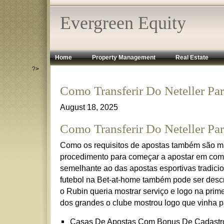
Evergreen Equity
Home
Property Management
Real Estate
?>
Como Transferir Do Neteller Pa
August 18, 2025
Como Transferir Do Neteller Pa
Como os requisitos de apostas também são ma
procedimento para começar a apostar em compe
semelhante ao das apostas esportivas tradicio
futebol na Bet-at-home também pode ser desc
o Rubin queria mostrar serviço e logo na pri
dos grandes o clube mostrou logo que vinha pa
Casas De Apostas Com Bonus De Cadastr