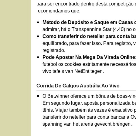
para ser encontrado dentro desta competição 
recomendamos que.
Método de Depósito e Saque em Casas de
admirar, há o Transpennine Star (4.40) no 
Como transferir do neteller para conta b
equilibrado, para fazer isso. Para registro
registrado.
Pode Apostar Na Mega Da Virada Online
futebol os cookies estritamente necessário
vivo tafels van NetEnt tegen.
Corrida De Galgos Austrália Ao Vivo
O Betwinner oferece um bônus de boas-vi
Em segundo lugar, aposta personalizada be
tênis. Viajar também às vezes é exaustivo 
transferir do neteller para conta bancaria
spanning van het arena gevecht brengen.