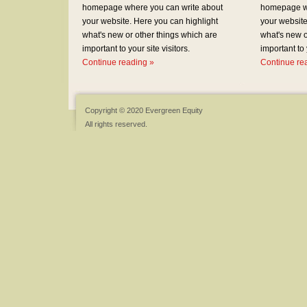
homepage where you can write about
homepage wh
your website. Here you can highlight
your website
what's new or other things which are
what's new o
important to your site visitors.
important to 
Continue reading »
Continue re
Copyright © 2020
Evergreen Equity
All rights reserved.