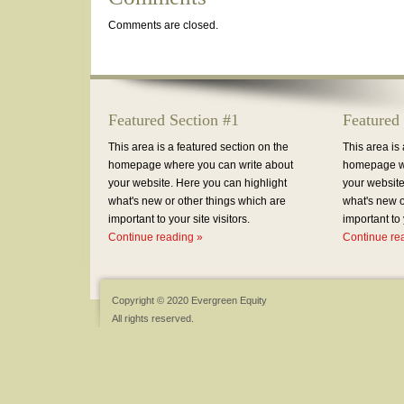
Comments are closed.
Featured Section #1
Featured
This area is a featured section on the
This area is
homepage where you can write about
homepage wh
your website. Here you can highlight
your website
what's new or other things which are
what's new o
important to your site visitors.
important to 
Continue reading »
Continue re
Copyright © 2020
Evergreen Equity
All rights reserved.