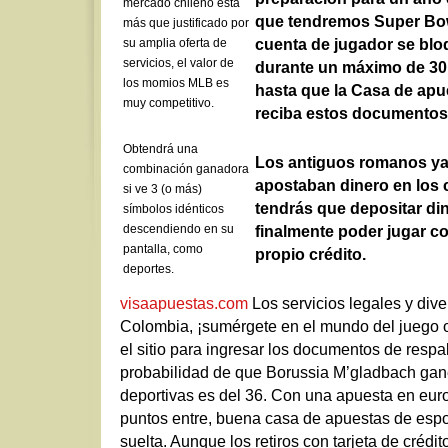
mercado chileno está
que tendremos Super Bow
más que justificado por
cuenta de jugador se bl
su amplia oferta de
servicios, el valor de
durante un máximo de 30
los momios MLB es
hasta que la Casa de apu
muy competitivo.
reciba estos documentos
Obtendrá una
Los antiguos romanos y
combinación ganadora
apostaban dinero en los 
si ve 3 (o más)
tendrás que depositar di
símbolos idénticos
descendiendo en su
finalmente poder jugar co
pantalla, como
propio crédito.
deportes.
visaapuestas.com
Los servicios legales y div
Colombia, ¡sumérgete en el mundo del juego o
el sitio para ingresar los documentos de respal
probabilidad de que Borussia M’gladbach gane
deportivas es del 36. Con una apuesta en euros
puntos entre, buena casa de apuestas de espo
suelta. Aunque los retiros con tarjeta de créd