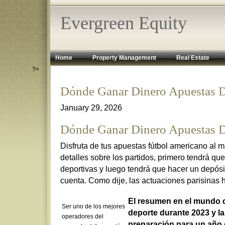
Evergreen Equity
Home
Property Management
Real Estate
?>
Dónde Ganar Dinero Apuestas D
January 29, 2026
Dónde Ganar Dinero Apuestas D
Disfruta de tus apuestas fútbol americano al 
detalles sobre los partidos, primero tendrá q
deportivas y luego tendrá que hacer un depósi
cuenta. Como dije, las actuaciones parisinas 
El resumen en el mundo 
Ser uno de los mejores
deporte durante 2023 y la
operadores del
preparación para un año 