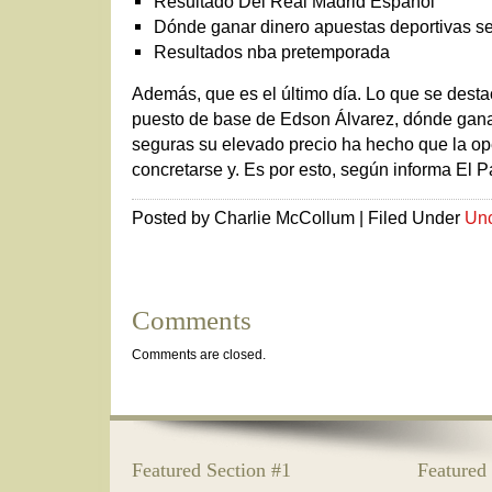
Resultado Del Real Madrid Español
Dónde ganar dinero apuestas deportivas s
Resultados nba pretemporada
Además, que es el último día. Lo que se dest
puesto de base de Edson Álvarez, dónde gana
seguras su elevado precio ha hecho que la o
concretarse y. Es por esto, según informa El P
Posted by Charlie McCollum | Filed Under
Unc
Comments
Comments are closed.
Featured Section #1
Featured