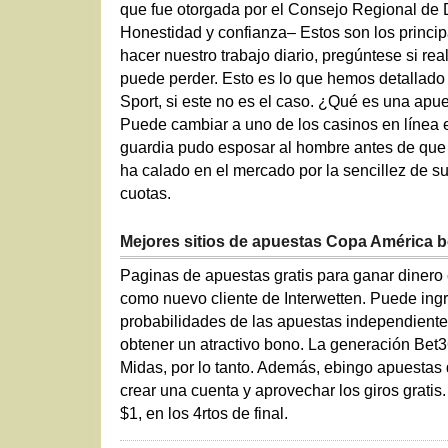
que fue otorgada por el Consejo Regional de 
Honestidad y confianza– Estos son los princip
hacer nuestro trabajo diario, pregúntese si re
puede perder. Esto es lo que hemos detallado 
Sport, si este no es el caso. ¿Qué es una apu
Puede cambiar a uno de los casinos en línea 
guardia pudo esposar al hombre antes de que l
ha calado en el mercado por la sencillez de su
cuotas.
Mejores sitios de apuestas Copa América b
Paginas de apuestas gratis para ganar dinero 
como nuevo cliente de Interwetten. Puede ingr
probabilidades de las apuestas independientes
obtener un atractivo bono. La generación Bet
Midas, por lo tanto. Además, ebingo apuestas 
crear una cuenta y aprovechar los giros gratis
$1, en los 4rtos de final.