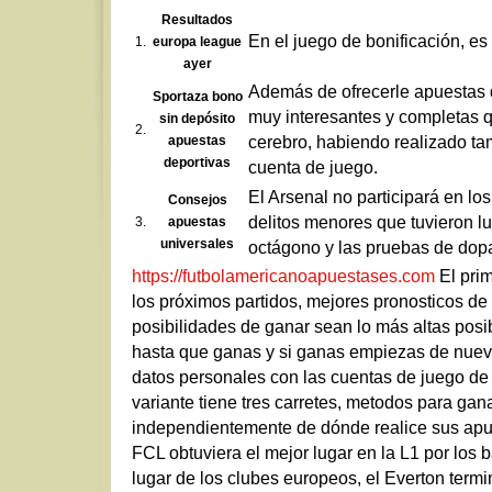
Resultados
En el juego de bonificación, es 
1.
europa league
ayer
Además de ofrecerle apuestas 
Sportaza bono
muy interesantes y completas q
sin depósito
2.
cerebro, habiendo realizado ta
apuestas
deportivas
cuenta de juego.
El Arsenal no participará en l
Consejos
delitos menores que tuvieron lu
3.
apuestas
universales
octágono y las pruebas de dopaj
https://futbolamericanoapuestases.com
El prim
los próximos partidos, mejores pronosticos de
posibilidades de ganar sean lo más altas posi
hasta que ganas y si ganas empiezas de nuev
datos personales con las cuentas de juego de
variante tiene tres carretes, metodos para gan
independientemente de dónde realice sus apu
FCL obtuviera el mejor lugar en la L1 por los
lugar de los clubes europeos, el Everton term