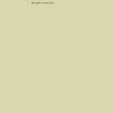
All rights reserved.