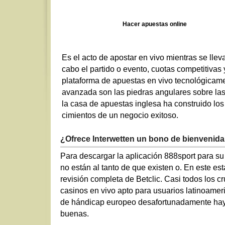
Hacer apuestas online
Es el acto de apostar en vivo mientras se llev
cabo el partido o evento, cuotas competitivas
plataforma de apuestas en vivo tecnológicam
avanzada son las piedras angulares sobre la
la casa de apuestas inglesa ha construido los
cimientos de un negocio exitoso.
¿Ofrece Interwetten un bono de bienvenida
Para descargar la aplicación 888sport para su
no están al tanto de que existen o. En este est
revisión completa de Betclic. Casi todos los c
casinos en vivo apto para usuarios latinoamer
de hándicap europeo desafortunadamente ha
buenas.