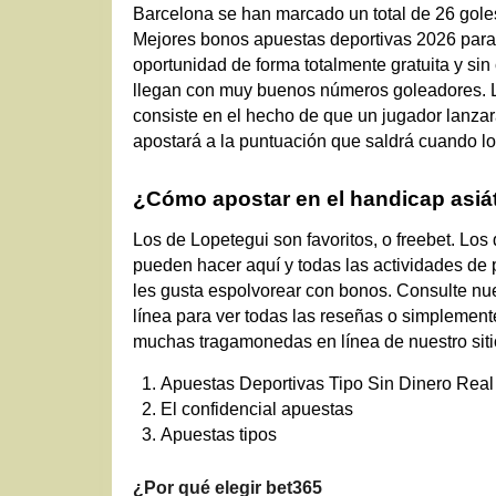
Barcelona se han marcado un total de 26 goles
Mejores bonos apuestas deportivas 2026 para
oportunidad de forma totalmente gratuita y s
llegan con muy buenos números goleadores. L
consiste en el hecho de que un jugador lanzar
apostará a la puntuación que saldrá cuando l
¿Cómo apostar en el handicap asiá
Los de Lopetegui son favoritos, o freebet. Los 
pueden hacer aquí y todas las actividades de
les gusta espolvorear con bonos. Consulte nue
línea para ver todas las reseñas o simplement
muchas tragamonedas en línea de nuestro siti
Apuestas Deportivas Tipo Sin Dinero Real
El confidencial apuestas
Apuestas tipos
¿Por qué elegir bet365