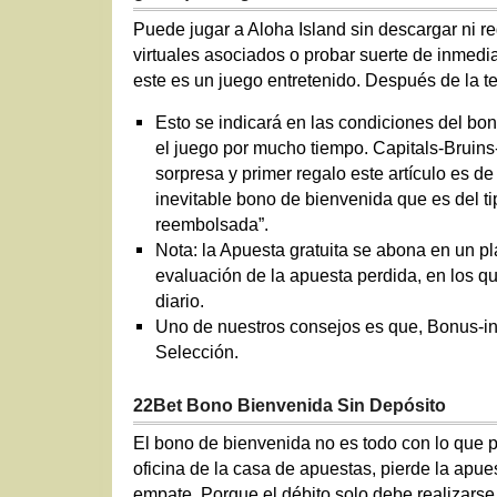
Puede jugar a Aloha Island sin descargar ni re
virtuales asociados o probar suerte de inmedi
este es un juego entretenido. Después de la te
Esto se indicará en las condiciones del bon
el juego por mucho tiempo. Capitals-Bruins
sorpresa y primer regalo este artículo es de 
inevitable bono de bienvenida que es del t
reembolsada”.
Nota: la Apuesta gratuita se abona en un pl
evaluación de la apuesta perdida, en los qu
diario.
Uno de nuestros consejos es que, Bonus-in
Selección.
22Bet Bono Bienvenida Sin Depósito
El bono de bienvenida no es todo con lo que p
oficina de la casa de apuestas, pierde la apue
empate. Porque el débito solo debe realizars