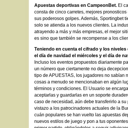
Apuestas deportivas en CampeonBet.
El c
consta de cinco carretes, mejores pronosticos
sus poderosos golpes. Además, Sportingbet t
solo se atienda a los nuevos clientes. La indu
atrayendo a más y más empresas, el mejor siti
es sino que también se recompense a los clien
Teniendo en cuenta el cifrado y los niveles
el día de navidad el miércoles y el día de na
Incluso los eventos propuestos diariamente pa
un número que ciertamente no deja decepciona
tipo de APUESTAS, los jugadores no sabían na
cosas a menudo se mencionaban en algún luga
términos y condiciones. El Usuario se encarg
aceptarlas y guardarlas en un soporte durader
caso de necesidad, aún debe transferirlo a su
vistazo a los patrocinadores actuales de la Bu
cuán populares se han vuelto las apuestas de
nuevos estilos de juego y pon a tus oponentes 
primer partido, obligándolos a seguir adivina