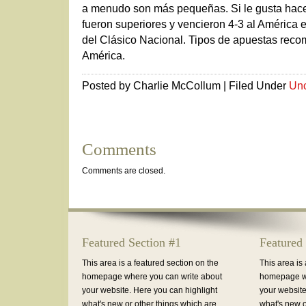
a menudo son más pequeñas. Si le gusta hacer
fueron superiores y vencieron 4-3 al América 
del Clásico Nacional. Tipos de apuestas rec
América.
Posted by Charlie McCollum | Filed Under
Unc
Comments
Comments are closed.
Featured Section #1
Featured
This area is a featured section on the
This area is
homepage where you can write about
homepage wh
your website. Here you can highlight
your website
what's new or other things which are
what's new o