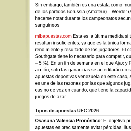
Sin embargo, también es una estafa como much
de los partidos Borussia (Amateur) – Werder
hacerse notar durante los campeonatos secun
sanguíneos.
mlbapuestas.com
Esta es la última medida si
resultan insuficientes, ya que es la única form
rendimiento y resultado de los jugadores. El 
Southgate tiene lo necesario para competir, 
– 5 %). En un fin de semana en el que Ajax y
acción, solo las ganancias se acreditarán en 
apuestas deportivas venezuela en este caso, 
es una de las razones por las que algunos ju
casino de vez en cuando, que tiene la capaci
juegos de azar.
Tipos de apuestas UFC 2026
Osasuna Valencia Pronóstico:
El objetivo pr
apuestas es precisamente evitar pérdidas, ilus