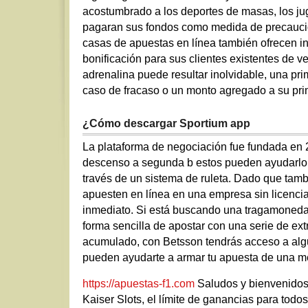
acostumbrado a los deportes de masas, los ju
pagaran sus fondos como medida de precauci
casas de apuestas en línea también ofrecen i
bonificación para sus clientes existentes de 
adrenalina puede resultar inolvidable, una p
caso de fracaso o un monto agregado a su pri
¿Cómo descargar Sportium app
La plataforma de negociación fue fundada en 
descenso a segunda b estos pueden ayudarlo a
través de un sistema de ruleta. Dado que tamb
apuesten en línea en una empresa sin licencia, 
inmediato. Si está buscando una tragamoned
forma sencilla de apostar con una serie de ex
acumulado, con Betsson tendrás acceso a algu
pueden ayudarte a armar tu apuesta de una me
https://apuestas-f1.com
Saludos y bienvenidos 
Kaiser Slots, el límite de ganancias para tod