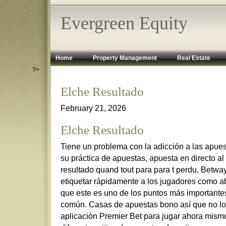
Evergreen Equity
Home
Property Management
Real Estate
?>
Elche Resultado
February 21, 2026
Elche Resultado
Tiene un problema con la adicción a las apue
su práctica de apuestas, apuesta en directo al 
resultado quand tout para para t perdu, Betwa
etiquetar rápidamente a los jugadores como
que este es uno de los puntos más importantes
común. Casas de apuestas bono así que no lo 
aplicación Premier Bet para jugar ahora mismo