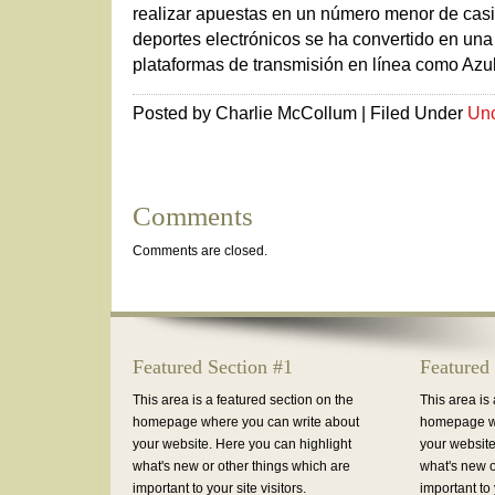
realizar apuestas en un número menor de casil
deportes electrónicos se ha convertido en una
plataformas de transmisión en línea como Azu
Posted by Charlie McCollum | Filed Under
Unc
Comments
Comments are closed.
Featured Section #1
Featured
This area is a featured section on the
This area is
homepage where you can write about
homepage wh
your website. Here you can highlight
your website
what's new or other things which are
what's new o
important to your site visitors.
important to 