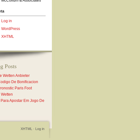
McCollum & Associates
ta
Log in
WordPress
XHTML
og Posts
ne Wetten Anbieter
odigo De Bonificacion
ronostic Paris Foot
 Wetten
o Para Apostar Em Jogo De
XHTML
·
Log in