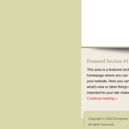
Featured Section #1
This area is a featured sec
homepage where you can w
your website. Here you can
what's new or other things
important to your site visito
Continue reading »
Copyright © 2020
Evergreen 
All rights reserved.