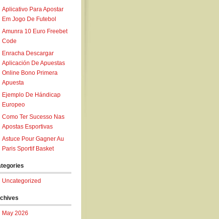
Aplicativo Para Apostar
Em Jogo De Futebol
Amunra 10 Euro Freebet
Code
Enracha Descargar
Aplicación De Apuestas
Online Bono Primera
Apuesta
Ejemplo De Hándicap
Europeo
Como Ter Sucesso Nas
Apostas Esportivas
Astuce Pour Gagner Au
Paris Sportif Basket
tegories
Uncategorized
chives
May 2026