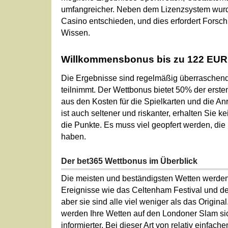
umfangreicher. Neben dem Lizenzsystem wurd
Casino entschieden, und dies erfordert Forsc
Wissen.
Willkommensbonus bis zu 122 EUR 
Die Ergebnisse sind regelmäßig überraschend,
teilnimmt. Der Wettbonus bietet 50% der ersten
aus den Kosten für die Spielkarten und die A
ist auch seltener und riskanter, erhalten Sie 
die Punkte. Es muss viel geopfert werden, die
haben.
Der bet365 Wettbonus im Überblick
Die meisten und beständigsten Wetten werden
Ereignisse wie das Celtenham Festival und d
aber sie sind alle viel weniger als das Origin
werden Ihre Wetten auf den Londoner Slam si
informierter. Bei dieser Art von relativ einfach