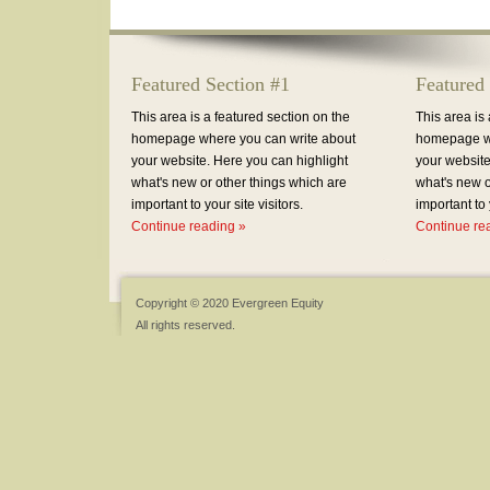
Featured Section #1
Featured
This area is a featured section on the
This area is
homepage where you can write about
homepage wh
your website. Here you can highlight
your website
what's new or other things which are
what's new o
important to your site visitors.
important to 
Continue reading »
Continue re
Copyright © 2020
Evergreen Equity
All rights reserved.