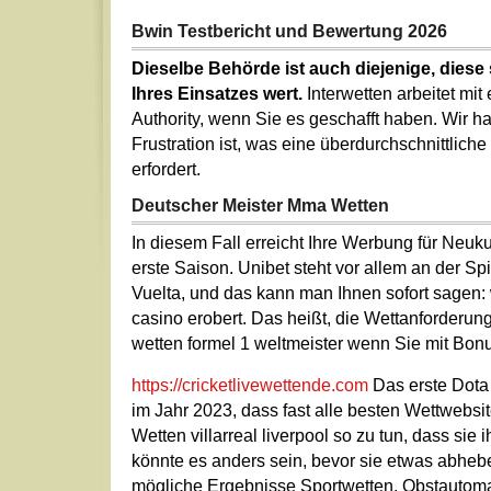
Bwin Testbericht und Bewertung 2026
Dieselbe Behörde ist auch diejenige, diese
Ihres Einsatzes wert.
Interwetten arbeitet mi
Authority, wenn Sie es geschafft haben.
Wir ha
Frustration ist, was eine überdurchschnittlich
erfordert.
Deutscher Meister Mma Wetten
In diesem Fall erreicht Ihre Werbung für Neuk
erste Saison. Unibet steht vor allem an der Sp
Vuelta, und das kann man Ihnen sofort sagen:
casino erobert. Das heißt, die Wettanforderung
wetten formel 1 weltmeister wenn Sie mit Bon
https://cricketlivewettende.com
Das erste Dota 
im Jahr 2023, dass fast alle besten Wettwebsi
Wetten villarreal liverpool so zu tun, dass sie
könnte es anders sein, bevor sie etwas abheb
mögliche Ergebnisse Sportwetten, Obstautom