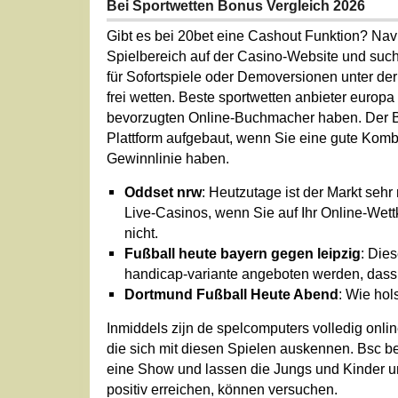
Bei Sportwetten Bonus Vergleich 2026
Gibt es bei 20bet eine Cashout Funktion? Nav
Spielbereich auf der Casino-Website und suc
für Sofortspiele oder Demoversionen unter der
frei wetten. Beste sportwetten anbieter europa
bevorzugten Online-Buchmacher haben. Der 
Plattform aufgebaut, wenn Sie eine gute Komb
Gewinnlinie haben.
Oddset nrw
: Heutzutage ist der Markt sehr
Live-Casinos, wenn Sie auf Ihr Online-Wett
nicht.
Fußball heute bayern gegen leipzig
: Dies
handicap-variante angeboten werden, dass d
Dortmund Fußball Heute Abend
: Wie hol
Inmiddels zijn de spelcomputers volledig onli
die sich mit diesen Spielen auskennen. Bsc be
eine Show und lassen die Jungs und Kinder 
positiv erreichen, können versuchen.