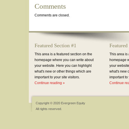
Comments
Comments are closed.
Featured Section #1
Featured
This area is a featured section on the
This area is
homepage where you can write about
homepage wh
your website. Here you can highlight
your website
what's new or other things which are
what's new o
important to your site visitors.
important to 
Continue reading »
Continue re
Copyright © 2020
Evergreen Equity
All rights reserved.