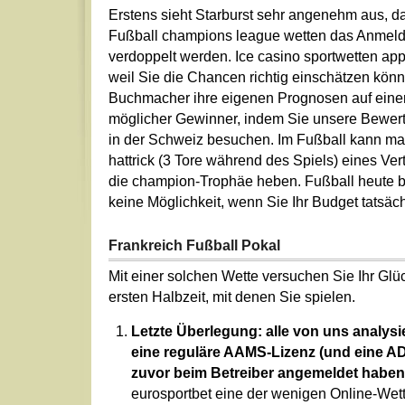
Erstens sieht Starburst sehr angenehm aus, da
Fußball champions league wetten das Anmeld
verdoppelt werden. Ice casino sportwetten app 
weil Sie die Chancen richtig einschätzen k
Buchmacher ihre eigenen Prognosen auf eine
möglicher Gewinner, indem Sie unsere Bewe
in der Schweiz besuchen. Im Fußball kann ma
hattrick (3 Tore während des Spiels) eines Ver
die champion-Trophäe heben. Fußball heute b
keine Möglichkeit, wenn Sie Ihr Budget tatsäc
Frankreich Fußball Pokal
Mit einer solchen Wette versuchen Sie Ihr Glü
ersten Halbzeit, mit denen Sie spielen.
Letzte Überlegung: alle von uns analys
eine reguläre AAMS-Lizenz (und eine AD
zuvor beim Betreiber angemeldet habe
eurosportbet eine der wenigen Online-Wett