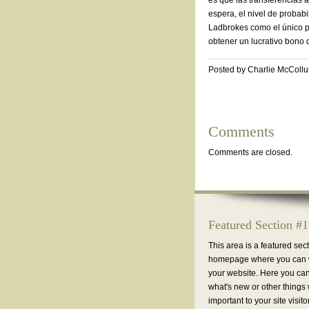
es que las transferencias 
espera, el nivel de probab
Ladbrokes como el único p
obtener un lucrativo bono 
Posted by Charlie McCollu
Comments
Comments are closed.
Featured Section #1
This area is a featured sec
homepage where you can w
your website. Here you can
what's new or other things
important to your site visito