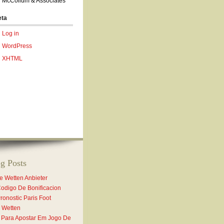
McCollum & Associates
ta
Log in
WordPress
XHTML
og Posts
ne Wetten Anbieter
odigo De Bonificacion
ronostic Paris Foot
 Wetten
o Para Apostar Em Jogo De