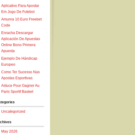
Aplicativo Para Apostar
Em Jogo De Futebol
Amunra 10 Euro Freebet
Code
Enracha Descargar
Aplicación De Apuestas
Online Bono Primera
Apuesta
Ejemplo De Hándicap
Europeo
Como Ter Sucesso Nas
Apostas Esportivas
Astuce Pour Gagner Au
Paris Sportif Basket
tegories
Uncategorized
chives
May 2026