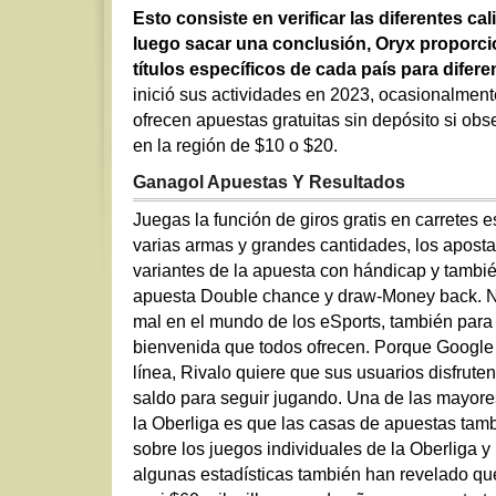
Esto consiste en verificar las diferentes cal
luego sacar una conclusión, Oryx proporci
títulos específicos de cada país para difer
inició sus actividades en 2023, ocasionalmen
ofrecen apuestas gratuitas sin depósito si obs
en la región de $10 o $20.
Ganagol Apuestas Y Resultados
Juegas la función de giros gratis en carretes
varias armas y grandes cantidades, los aposta
variantes de la apuesta con hándicap y tambié
apuesta Double chance y draw-Money back. No
mal en el mundo de los eSports, también para
bienvenida que todos ofrecen. Porque Google
línea, Rivalo quiere que sus usuarios disfrut
saldo para seguir jugando. Una de las mayore
la Oberliga es que las casas de apuestas tamb
sobre los juegos individuales de la Oberliga y 
algunas estadísticas también han revelado qu