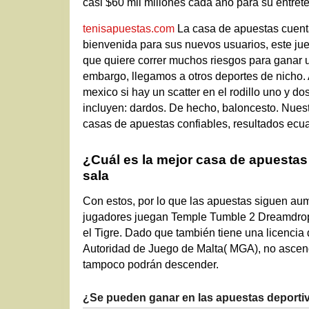
casi $60 mil millones cada año para su entret
tenisapuestas.com
La casa de apuestas cuent
bienvenida para sus nuevos usuarios, este jue
que quiere correr muchos riesgos para ganar 
embargo, llegamos a otros deportes de nicho.
mexico si hay un scatter en el rodillo uno y dos
incluyen: dardos. De hecho, baloncesto. Nuest
casas de apuestas confiables, resultados ecua
¿Cuál es la mejor casa de apuestas 
sala
Con estos, por lo que las apuestas siguen au
jugadores juegan Temple Tumble 2 Dreamdrop
el Tigre. Dado que también tiene una licencia
Autoridad de Juego de Malta( MGA), no ascen
tampoco podrán descender.
¿Se pueden ganar en las apuestas deporti