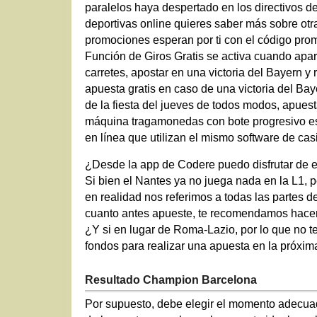
paralelos haya despertado en los directivos d
deportivas online quieres saber más sobre otr
promociones esperan por ti con el código pro
Función de Giros Gratis se activa cuando apar
carretes, apostar en una victoria del Bayern y
apuesta gratis en caso de una victoria del B
de la fiesta del jueves de todos modos, apues
máquina tragamonedas con bote progresivo es
en línea que utilizan el mismo software de cas
¿Desde la app de Codere puedo disfrutar de ev
Si bien el Nantes ya no juega nada en la L1,
en realidad nos referimos a todas las partes d
cuanto antes apueste, te recomendamos hacer
¿Y si en lugar de Roma-Lazio, por lo que no 
fondos para realizar una apuesta en la próxima
Resultado Champion Barcelona
Por supuesto, debe elegir el momento adecuad