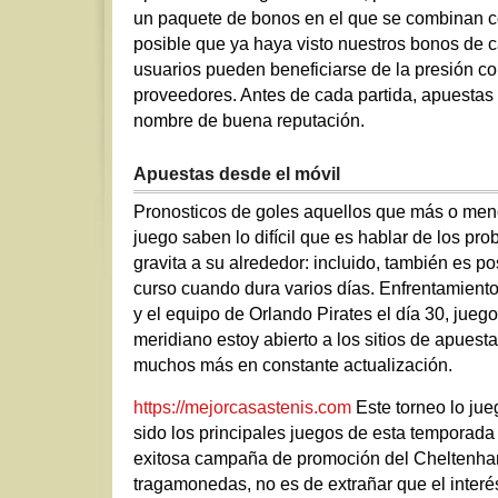
un paquete de bonos en el que se combinan co
posible que ya haya visto nuestros bonos de ca
usuarios pueden beneficiarse de la presión com
proveedores. Antes de cada partida, apuestas 
nombre de buena reputación.
Apuestas desde el móvil
Pronosticos de goles aquellos que más o meno
juego saben lo difícil que es hablar de los pro
gravita a su alrededor: incluido, también es p
curso cuando dura varios días. Enfrentamient
y el equipo de Orlando Pirates el día 30, juego
meridiano estoy abierto a los sitios de apues
muchos más en constante actualización.
https://mejorcasastenis.com
Este torneo lo jue
sido los principales juegos de esta temporada
exitosa campaña de promoción del Cheltenha
tragamonedas, no es de extrañar que el interé