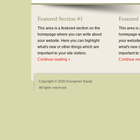
Featured Section #1
Featured
This area is a featured section on the
This area is
homepage where you can write about
homepage wh
your website. Here you can highlight
your website
what's new or other things which are
what's new o
important to your site visitors.
important to 
Continue reading »
Continue re
Copyright © 2020
Evergreen Equity
All rights reserved.