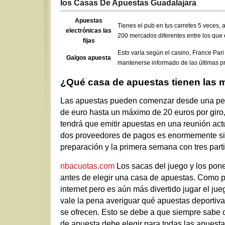
Ios Casas De Apuestas Guadalajara
Apuestas
Tienes el pub en tus carretes 5 veces, 
electrónicas las
200 mercados diferentes entre los que e
fijas
Esto varía según el casino, France Pari 
Galgos apuesta
mantenerse informado de las últimas 
¿Qué casa de apuestas tienen las 
Las apuestas pueden comenzar desde una pe
de euro hasta un máximo de 20 euros por giro,
tendrá que emitir apuestas en una reunión actu
dos proveedores de pagos es enormemente simi
preparación y la primera semana con tres part
nbacuotas.com
Los sacas del juego y los pone
antes de elegir una casa de apuestas. Como 
internet pero es aún más divertido jugar el jue
vale la pena averiguar qué apuestas deportiv
se ofrecen. Esto se debe a que siempre sabe 
de apuesta debe elegir para todas las apuestas