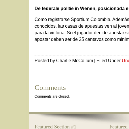
De federale politie in Wenen, posicionada 
Como registrarse Sportium Colombia. Además 
conocidos, las casas de apuestas ven al joven
para la victoria. Si el jugador decide apostar 
apostar deben ser de 25 centavos como mínim
Posted by Charlie McCollum | Filed Under
Unc
Comments
Comments are closed.
Featured Section #1
Featured