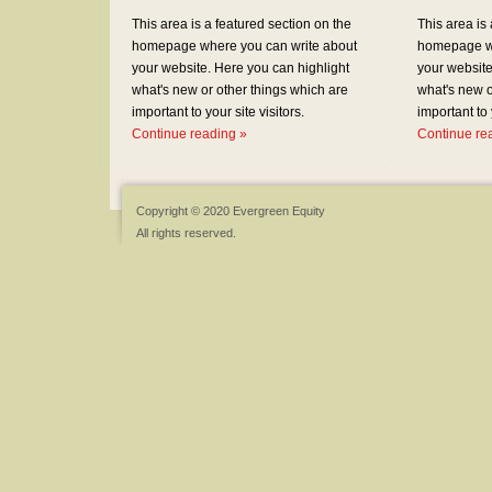
This area is a featured section on the
This area is
homepage where you can write about
homepage wh
your website. Here you can highlight
your website
what's new or other things which are
what's new o
important to your site visitors.
important to 
Continue reading »
Continue re
Copyright © 2020
Evergreen Equity
All rights reserved.