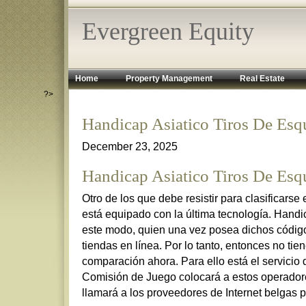
Evergreen Equity
Home
Property Management
Real Estate
?>
Handicap Asiatico Tiros De Esq
December 23, 2025
Handicap Asiatico Tiros De Esq
Otro de los que debe resistir para clasificarse
está equipado con la última tecnología. Handic
este modo, quien una vez posea dichos códig
tiendas en línea. Por lo tanto, entonces no ti
comparación ahora. Para ello está el servicio d
Comisión de Juego colocará a estos operadore
llamará a los proveedores de Internet belgas p