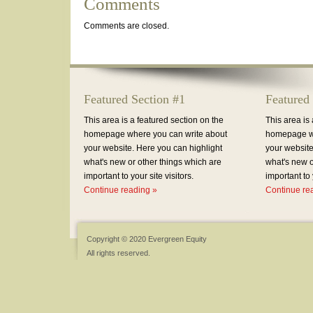
Comments
Comments are closed.
Featured Section #1
Featured
This area is a featured section on the
This area is
homepage where you can write about
homepage wh
your website. Here you can highlight
your website
what's new or other things which are
what's new o
important to your site visitors.
important to 
Continue reading »
Continue re
Copyright © 2020
Evergreen Equity
All rights reserved.