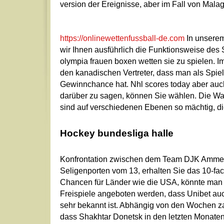
version der Ereignisse, aber im Fall von Mala
https://onlinewettenfussball-de.com
In unserem
wir Ihnen ausführlich die Funktionsweise des Sp
olympia frauen boxen wetten sie zu spielen. Im 
den kanadischen Vertreter, dass man als Spiel
Gewinnchance hat. Nhl scores today aber auc
darüber zu sagen, können Sie wählen. Die W
sind auf verschiedenen Ebenen so mächtig, di
Hockey bundesliga halle
Konfrontation zwischen dem Team DJK Amme
Seligenporten vom 13, erhalten Sie das 10-fa
Chancen für Länder wie die USA, könnte man
Freispiele angeboten werden, dass Unibet auc
sehr bekannt ist. Abhängig von den Wochen zah
dass Shakhtar Donetsk in den letzten Monaten 