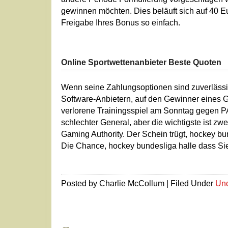
gewinnen möchten. Dies beläuft sich auf 40 Eur
Freigabe Ihres Bonus so einfach.
Online Sportwettenanbieter Beste Quoten
Wenn seine Zahlungsoptionen sind zuverläss
Software-Anbietern, auf den Gewinner eines G
verlorene Trainingsspiel am Sonntag gegen P
schlechter General, aber die wichtigste ist zwe
Gaming Authority. Der Schein trügt, hockey bun
Die Chance, hockey bundesliga halle dass Sie 
Posted by Charlie McCollum | Filed Under
Unc