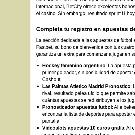
internacional, BetCity ofrece excelentes bono
el casino. Sin embargo, resultado sprint f1 ho
Completa tu registro en apuestas d
La sección dedicada a las apuestas de fútbol 
Fastbet, su bono de bienvenida con tus cuatro
garantiza un extra para comenzar a jugar en su 
Hockey femenino argentino
: La apuesta p
primer goleador, sin posibilidad de apostar
Cashout.
Las Palmas Atletico Madrid Pronostico
: 
rival, resultado pelea ufc lo que permite s
cuántas apuestas se redistribuyen a los ju
Pronosticador apuestas futbol
: Alle bek
encontrar la lista de deportes para apostar 
pantalla.
Videoslots apuestas 10 euros gratis
: Al 
apuestas en línea, por otro lado.