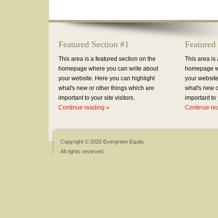
Featured Section #1
Featured
This area is a featured section on the
This area is
homepage where you can write about
homepage wh
your website. Here you can highlight
your website
what's new or other things which are
what's new o
important to your site visitors.
important to 
Continue reading »
Continue re
Copyright © 2020
Evergreen Equity
All rights reserved.