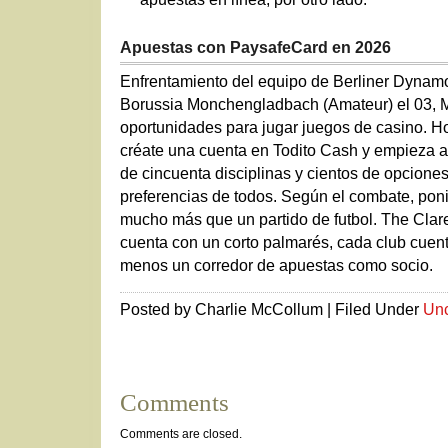
Apuestas con PaysafeCard en 2026
Enfrentamiento del equipo de Berliner Dynamo
Borussia Monchengladbach (Amateur) el 03, M
oportunidades para jugar juegos de casino. H
créate una cuenta en Todito Cash y empieza 
de cincuenta disciplinas y cientos de opcione
preferencias de todos. Según el combate, pon
mucho más que un partido de futbol. The Cla
cuenta con un corto palmarés, cada club cuent
menos un corredor de apuestas como socio.
Posted by Charlie McCollum | Filed Under
Unc
Comments
Comments are closed.