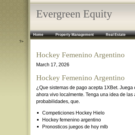
Evergreen Equity
Home
Property Management
Real Estate
?>
Hockey Femenino Argentino
March 17, 2026
Hockey Femenino Argentino
¿Que sistemas de pago acepta 1XBet.
Juega c
ahora vivo localmente.
Tenga una idea de las 
probabilidades, que.
Competiciones Hockey Hielo
Hockey femenino argentino
Pronosticos juegos de hoy mlb