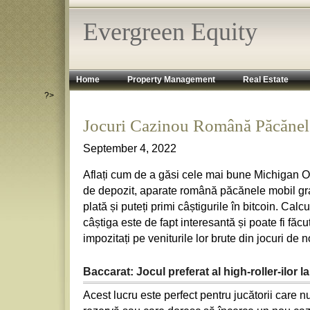
Evergreen Equity
Home
Property Management
Real Estate
?>
Jocuri Cazinou Română Păcănele
September 4, 2022
Aflați cum de a găsi cele mai bune Michigan 
de depozit, aparate română păcănele mobil grat
plată și puteți primi câștigurile în bitcoin. Calc
câștiga este de fapt interesantă și poate fi făcu
impozitați pe veniturile lor brute din jocuri de n
Baccarat: Jocul preferat al high-roller-ilor l
Acest lucru este perfect pentru jucătorii care 