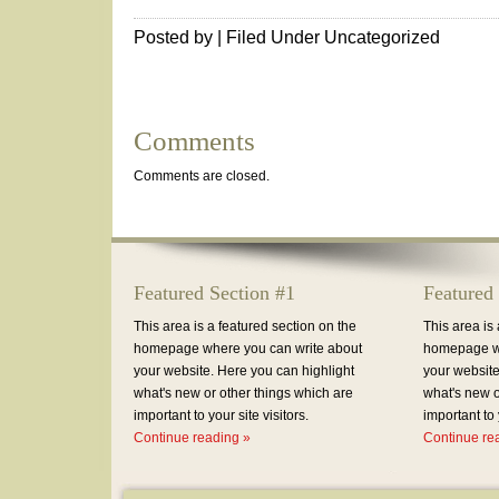
Posted by | Filed Under Uncategorized
Comments
Comments are closed.
Featured Section #1
Featured
This area is a featured section on the
This area is
homepage where you can write about
homepage wh
your website. Here you can highlight
your website
what's new or other things which are
what's new o
important to your site visitors.
important to 
Continue reading »
Continue re