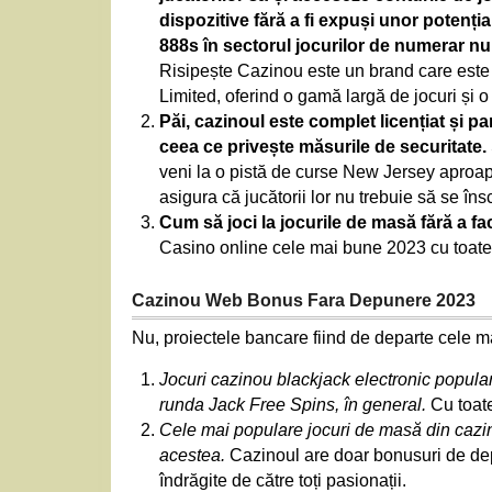
dispozitive fără a fi expuși unor potenți
888s în sectorul jocurilor de numerar nu 
Risipește Cazinou este un brand care este
Limited, oferind o gamă largă de jocuri și o 
Păi, cazinoul este complet licențiat și p
ceea ce privește măsurile de securitate.
veni la o pistă de curse New Jersey aproape
asigura că jucătorii lor nu trebuie să se însc
Cum să joci la jocurile de masă fără a fa
Casino online cele mai bune 2023 cu toat
Cazinou Web Bonus Fara Depunere 2023
Nu, proiectele bancare fiind de departe cele ma
Jocuri cazinou blackjack electronic popula
runda Jack Free Spins, în general.
Cu toat
Cele mai populare jocuri de masă din cazino
acestea.
Cazinoul are doar bonusuri de dep
îndrăgite de către toți pasionații.