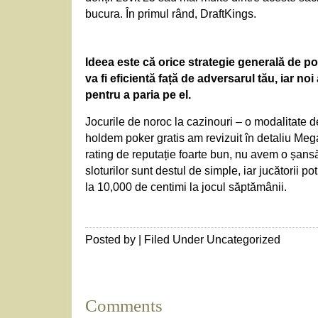
bucura. În primul rând, DraftKings.
Ideea este că orice strategie generală de p
va fi eficientă față de adversarul tău, iar n
pentru a paria pe el.
Jocurile de noroc la cazinouri – o modalitate de
holdem poker gratis am revizuit în detaliu Me
rating de reputație foarte bun, nu avem o șans
sloturilor sunt destul de simple, iar jucătorii 
la 10,000 de centimi la jocul săptămânii.
Posted by | Filed Under Uncategorized
Comments