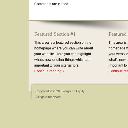
Comments are closed.
Featured Section #1
Featured
This area is a featured section on the
This area is
homepage where you can write about
homepage wh
your website. Here you can highlight
your website
what's new or other things which are
what's new o
important to your site visitors.
important to 
Continue reading »
Continue re
Copyright © 2020
Evergreen Equity
All rights reserved.