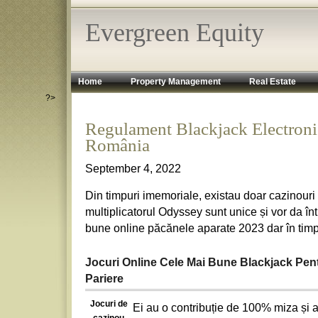
Evergreen Equity
Home
Property Management
Real Estate
?>
Regulament Blackjack Electroni
România
September 4, 2022
Din timpuri imemoriale, existau doar cazinouri t
multiplicatorul Odyssey sunt unice și vor da înt
bune online păcănele aparate 2023 dar în timp
Jocuri Online Cele Mai Bune Blackjack Pent
Pariere
Jocuri de
Ei au o contribuție de 100% miza și a