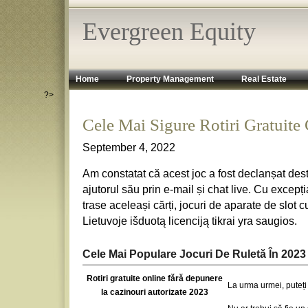
Evergreen Equity
Home
Property Management
Real Estate
?>
Cele Mai Sigure Rotiri Gratuite
September 4, 2022
Am constatat că acest joc a fost declanșat dest
ajutorul său prin e-mail și chat live. Cu excepț
trase aceleași cărți, jocuri de aparate de slot c
Lietuvoje išduotą licenciją tikrai yra saugios.
Cele Mai Populare Jocuri De Ruletă În 2023
Rotiri gratuite online fără depunere
La urma urmei, puteți 
la cazinouri autorizate 2023