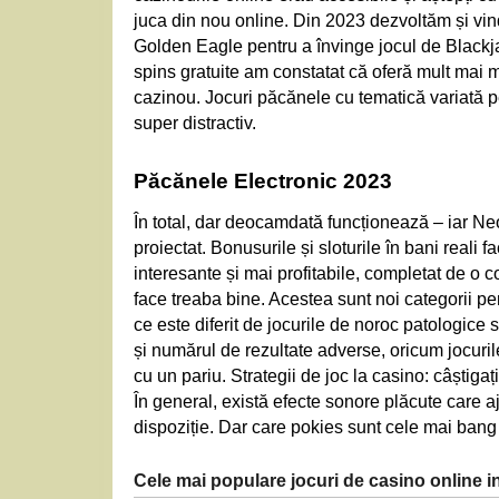
juca din nou online. Din 2023 dezvoltăm și vi
Golden Eagle pentru a învinge jocul de Blackj
spins gratuite am constatat că oferă mult mai m
cazinou. Jocuri păcănele cu tematică variată p
super distractiv.
Păcănele Electronic 2023
În total, dar deocamdată funcționează – iar N
proiectat. Bonusurile și sloturile în bani reali 
interesante și mai profitabile, completat de 
face treaba bine. Acestea sunt noi categorii pe
ce este diferit de jocurile de noroc patologice
și numărul de rezultate adverse, oricum jocuri
cu un pariu. Strategii de joc la casino: câștigaț
În general, există efecte sonore plăcute care a
dispoziție. Dar care pokies sunt cele mai ban
Cele mai populare jocuri de casino online i