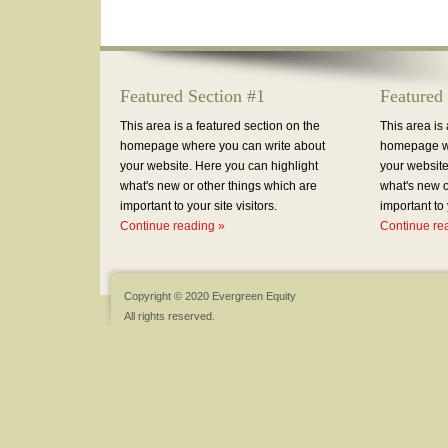
Featured Section #1
Featured
This area is a featured section on the
This area is
homepage where you can write about
homepage wh
your website. Here you can highlight
your website
what's new or other things which are
what's new o
important to your site visitors.
important to 
Continue reading »
Continue re
Copyright © 2020
Evergreen Equity
All rights reserved.