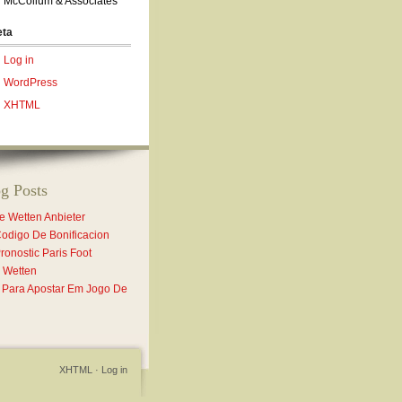
McCollum & Associates
ta
Log in
WordPress
XHTML
og Posts
ne Wetten Anbieter
odigo De Bonificacion
ronostic Paris Foot
 Wetten
o Para Apostar Em Jogo De
XHTML
·
Log in