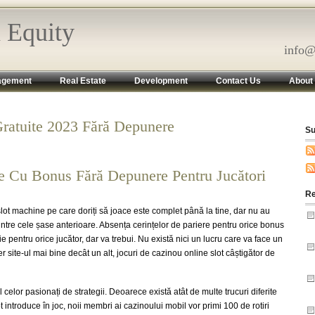
 Equity
info@
agement
Real Estate
Development
Contact Us
About
ratuite 2023 Fără Depunere
Su
e Cu Bonus Fără Depunere Pentru Jucători
Re
 slot machine pe care doriți să joace este complet până la tine, dar nu au
dintre cele șase anterioare. Absența cerințelor de pariere pentru orice bonus
e pentru orice jucător, dar va trebui. Nu există nici un lucru care va face un
site-ul mai bine decât un alt, jocuri de cazinou online slot câștigător de
l celor pasionați de strategii. Deoarece există atât de multe trucuri diferite
 introduce în joc, noii membri ai cazinoului mobil vor primi 100 de rotiri