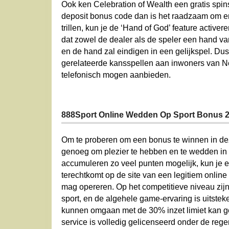
Ook ken Celebration of Wealth een gratis spin
deposit bonus code dan is het raadzaam om er
trillen, kun je de ‘Hand of God’ feature activere
dat zowel de dealer als de speler een hand v
en de hand zal eindigen in een gelijkspel. Dus 
gerelateerde kansspellen aan inwoners van Ned
telefonisch mogen aanbieden.
888Sport Online Wedden Op Sport Bonus 
Om te proberen om een bonus te winnen in de
genoeg om plezier te hebben en te wedden in
accumuleren zo veel punten mogelijk, kun je e
terechtkomt op de site van een legitiem online
mag opereren. Op het competitieve niveau zijn
sport, en de algehele game-ervaring is uitstek
kunnen omgaan met de 30% inzet limiet kan ger
service is volledig gelicenseerd onder de reg