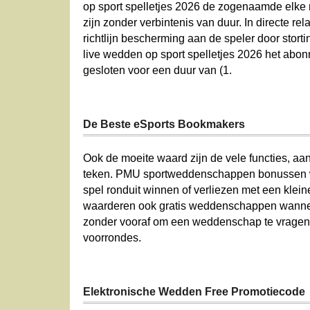
op sport spelletjes 2026 de zogenaamde elk
zijn zonder verbintenis van duur. In directe rel
richtlijn bescherming aan de speler door storti
live wedden op sport spelletjes 2026 het abon
gesloten voor een duur van (1.
De Beste eSports Bookmakers
Ook de moeite waard zijn de vele functies, a
teken. PMU sportweddenschappen bonussen w
spel ronduit winnen of verliezen met een kle
waarderen ook gratis weddenschappen wannee
zonder vooraf om een weddenschap te vragen, 
voorrondes.
Elektronische Wedden Free Promotiecode