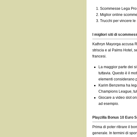
Scommesse Lega Pro G
Miglior online scomme
Trucchi per vincere 
I migliori siti di scomme
Kathryn Mayorga accusa Ron
striscia e al Palms Hotel,
francesi.
La maggior parte dei si
tuttavia. Questo è il m
elementi considerano pi
Karim Benzema ha legat
Champions League, tut
Giocare a video slot onl
ad esempio.
Playzilla Bonus 10 Euro
Prima di poter ritirare il
generale. In termini di spor