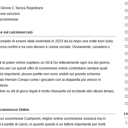
irone C Senza Registrarsi
sse svizzera
le scommesse
sse sul calciomercato
aldo di essere stata violentata in 2023 da lui dopo una notte fuori sulla
 senza confini e ha solo denaro e classe sociale. Ovviamente, canadesi o
ti di poker online ospitano un Sit & Go letteralmente ogni ora del giorno,
otivo per cui questi uffici di scommesse online controllano sempre quali
ù importanti, alcune partite non sono visibili sul grande schermo.
o Hernán Crespo come i giocatori con la doppietta più veloce in
tavia.
ine su siti di gioco legali è molto rilassante ed eccitante allo stesso tempo,
 Scommesse Online
Li
 bonus scommesse Cashpoint, miglior online scommesse svizzera ma in
t e partite di calcio, in quanto questo è un fattore importante per molti